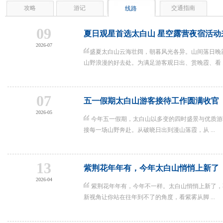
攻略
游记
交通指南
线路
09
夏日观星首选太白山 星空露营夜宿活动
2026-07
盛夏太白山云海壮阔，朝暮风光各异。山间落日晚
山野浪漫的好去处。为满足游客观日出、赏晚霞、看 ..
07
五一假期太白山游客接待工作圆满收官
2026-05
今年五一假期，太白山以多变的四时盛景与优质游
接每一场山野奔赴。从破晓日出到漫山落霞，从 ...
13
紫荆花年年有，今年太白山悄悄上新了
2026-04
紫荆花年年有，今年不一样。太白山悄悄上新了，
新视角让你站在往年到不了的角度，看紫雾从脚 ...