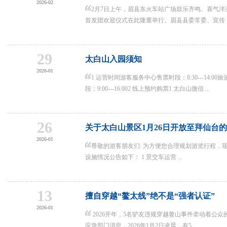
2026-02
2月7日上午，眉县东火车站广场鼓乐齐鸣、喜气洋
首发团欢迎仪式在此隆重举行。眉县县委常委、宣传 ..
29
太白山入园须知
2026-01
1 运营时间游客服务中心售票时段：8:30---14:00旅
段：9:00---16:002 线上预约购票1 太白山微信 ...
26
关于太白山景区1月26日开放至拜仙台
2026-01
尊敬的游客朋友们: 为方便您合理规划游览行程，现
设施情况公告如下： 1 景交车运营 ...
13
擅自穿越“鳌太线”绝不是“强者认证”
2026-01
2026开年，5名驴友违规穿越鳌山事件牵动着公
应急部门消息，2026年1月2日凌晨，有5 ...