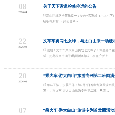
08
关于天下索道检修停运的公告
2026-04
高山区线路推荐线路一：徒步+索道线（小上小下）行
经板寺新村 → 拜仙台 &rar ...
22
文车车勇闯七女峰，与太白山来一场硬核
2026-02
没错！文车车来太白山挑战七女峰了！就是那个在
望、把葛根当牛肉干嚼得津津有味、在庇护所上 ...
20
“乘火车·游太白山”旅游专列第二班圆满
2026-02
年味正浓，步履不停！继2月7日首班专列圆满启航
三），乘火车·游太白山旅游专列第二班，从西 ...
07
“乘火车·游太白山”旅游专列首发团活