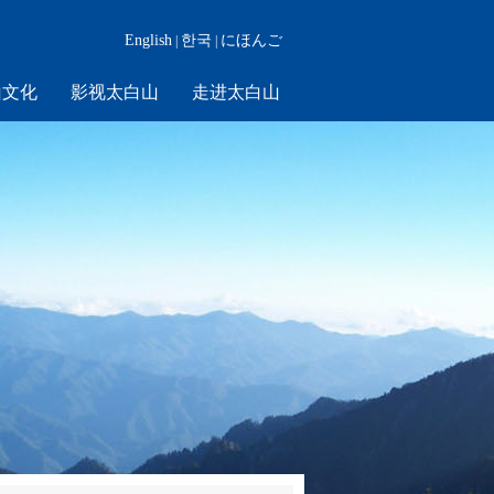
English
한국
にほんご
|
|
山文化
影视太白山
走进太白山