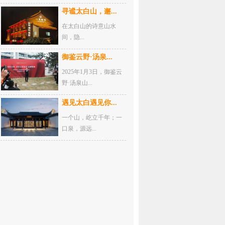
寻谧太白山，邂...
在太白山的诗意山水
间，隐...
御鉴云野·汤泉...
2025年1月3日，御鉴云
野·汤泉山...
遇见太白遇见你...
一个山，屹立千年；一
口泉，源远...