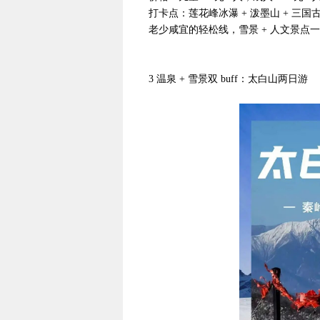
打卡点：莲花峰冰瀑 + 泼墨山 + 三国古栈
老少咸宜的轻松线，雪景 + 人文景点
3 温泉 + 雪景双 buff：太白山两日游