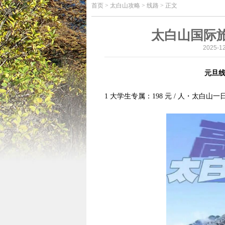
首页
>
太白山攻略 > 线路 > 正文
太白山国际
2025-
元旦线
1 大学生专属：198 元 / 人・太白山一