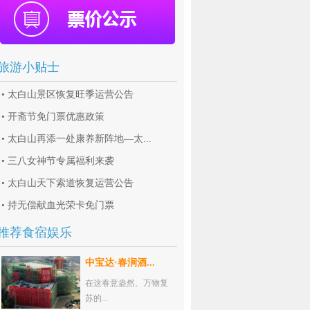
旅游小贴士
•
太白山景区恢复旺季运营公告
•
开斋节免门票优惠政策
•
太白山再添一处康养新阵地—太...
•
三八女神节专属福利来袭
•
太白山天下索道恢复运营公告
•
持无偿献血光荣卡免门票
推荐食宿娱乐
中宝达·春涧酒...
在这春意盎然、万物复
苏的...