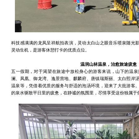
科技感满满的龙凤呈祥航拍表演，灵动太白山之眼音乐喷泉随光
灵动生机，是游客休憩打卡的优质点位。
温润山林温泉，治愈旅途疲惫
五一假期，对于渴望在旅途中放松身心的游客来说，山下的温泉
澜、凤凰、御龙湾、逸景营地、麒麟府、唐镇瑞斯丽、太白熙岸
温泉等，凭借着优质的服务与舒适的泡汤环境，迎来了大批游客
的泉水驱散平日里的疲惫，在静谧的氛围里，尽情享受这份独属于