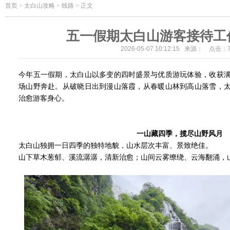
首页
>
太白山攻略 > 线路 > 正文
五一假期太白山游客接待工
2026-05-07 10:12:15 来源： 点击：
今年五一假期，太白山以多变的四时盛景与优质游玩体验，收获
场山野奔赴。从破晓日出到漫山落霞，从春暖山林到高山落雪，
治愈游客身心。
一山藏四季，揽尽山野风月
太白山独拥一日四季的独特地貌，山水层次丰富、景致绝佳。
山下草木葱郁、溪流潺潺，清新治愈；山间云雾缭绕、云海翻涌，