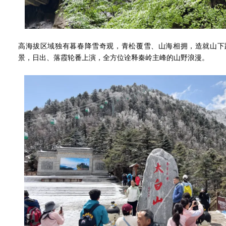
高海拔区域独有暮春降雪奇观，青松覆雪、山海相拥，造就山下
景，日出、落霞轮番上演，全方位诠释秦岭主峰的山野浪漫。