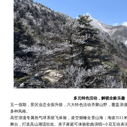
多元特色活动，解锁全龄乐趣
五一假期，景区业态全面升级，六大特色活动齐聚山野，覆盖浪
多种风格。
高空浪漫专属热气球系留飞体验，凌空俯瞰全景山海；海拔3511
舞台，打造高山潮流狂欢。亲子家庭可体验歌曲演唱+小丑互动表