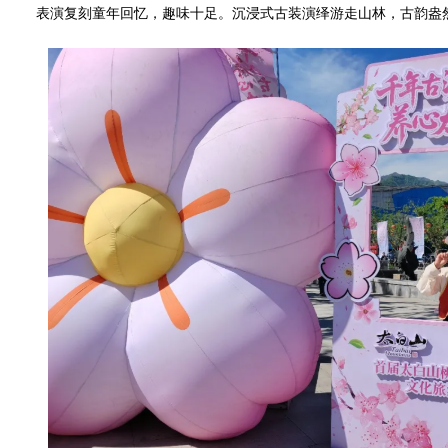
表演复刻童年回忆，趣味十足。沉浸式古装演绎游走山林，古韵盎