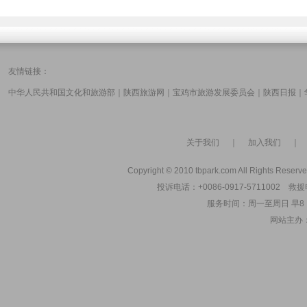
友情链接：
中华人民共和国文化和旅游部
｜
陕西旅游网
｜
宝鸡市旅游发展委员会
｜
陕西日报
｜
关于我们
｜
加入我们
Copyright © 2010 tbpark.com All Rights Reserve
投诉电话：+0086-0917-5711002 救援电
服务时间：周一至周日 早8：00
网站主办