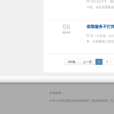
5月11日下午，
大会。会议全面复盘假
08
假期服务不打
2026-05
五一小长假，太
务。从游客踏入景区的
604条
上一页
1
2
友情链接：
中华人民共和国文化和旅游部
｜
陕西旅游网
｜
宝