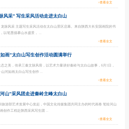
>查看全文
脉风采” 写生采风活动走进太白山
龙脉风采 主题写生采风活动在太白山景区启幕。来自陕西大长安国画院的书
以笔墨描摹山水盛景， ...
>查看全文
河如画”太白山写生创作活动圆满举行
态之美，传承三秦文脉风骨，以艺术力量讲好秦岭与太白山故事，6月1日，
山河如画太白山写生创作 ...
>查看全文
绘河山”采风团走进秦岭主峰太白山
化和旅游部艺术发展中心发起，中国文化传媒集团共同主办的时代画卷 笔绘河山
创作工程赴陕西采风写生团 ...
>查看全文