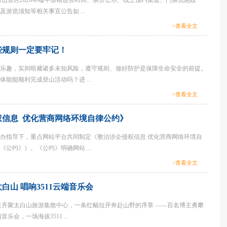
白山景区2026年端午假期运营时间、票价公示、线上预约渠道、门票优惠政
游览须知等相关事宜公告如 ...
>查看全文
些规则一定要牢记！
乐趣，实则暗藏诸多未知风险，遵守规则、做好防护是保障生命安全的前提。
能能顺利完成登山活动吗？进 ...
>查看全文
权信息 优化营商网络环境自律公约》
办指导下，重点网站平台共同制定《整治涉企侵权信息 优化营商网络环境自
公约》）。《公约》明确网站 ...
>查看全文
白山 唱响3511云端音乐会
齐聚太白山旅游集散中心，一条红幅拉开奔赴山野的序章 ——百名博主勇攀
音乐会，一场海拔3511 ...