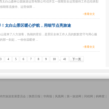
陕西太白山森林公园旅游运营有限公司召开五一假期安全运营接待工作总结表彰
期客流接待、运营保障 ...
>查看全文
烊！太白山景区暖心护航，用细节点亮旅途
白山迎来了八方游客，热闹的背后，是景区全体工作人员的默默坚守与用心服
那一刻起，一份份温暖便 ...
>查看全文
3
4
5
6
7
8
9
10
..
41
下一页
鸡市旅游发展委员会
｜
陕西日报
｜
华商报
｜
凤凰网
｜
第一旅游网
｜
同程网
｜
蚂蜂窝
｜