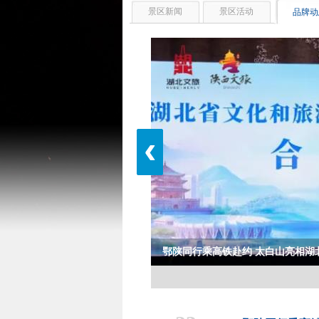
景区新闻
景区活动
品牌动
‹
鄂陕同行乘高铁赴约 太白山亮相湖
鄂陕同行乘高铁赴约 太白山亮相湖北推出专