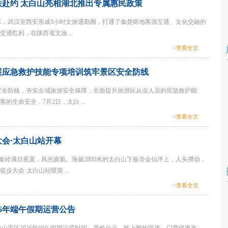
铁赴约 太白山亮相湖北推出专属惠民政策
，武汉至西安形成3小时文旅通勤圈，打通了秦楚两地客源互通、文化交融的
通红利，在陕西省文旅 ...
>查看全文
展应急救护技能专项培训筑牢景区安全防线
安全防线，夯实全域旅游安全保障，全面提升旅游区从业人员的应急救护能
的生命安全，7月2日，太白 ...
>查看全文
大会·太白山站开幕
的秦岭满目葱茏，风光旖旎。海拔2800米的太白山下板寺会仙坪上，人头攒动，
徒步大会·太白山站暨第 ...
>查看全文
26年端午假期运营公告