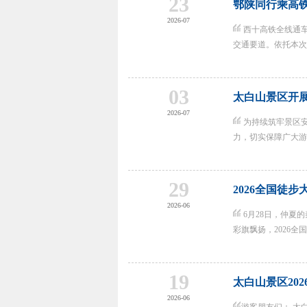
23
鄂陕同行乘高
2026-07
西十高铁全线通车
交通要道。依托本次交
03
太白山景区开
2026-07
为持续筑牢景区
力，切实保障广大游客
29
2026全国徒步
2026-06
6月28日，仲夏
彩旗飘扬，2026全国
19
太白山景区20
2026-06