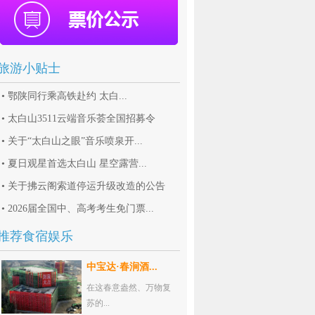
旅游小贴士
•
鄂陕同行乘高铁赴约 太白...
•
太白山3511云端音乐荟全国招募令
•
关于“太白山之眼”音乐喷泉开...
•
夏日观星首选太白山 星空露营...
•
关于拂云阁索道停运升级改造的公告
•
2026届全国中、高考考生免门票...
推荐食宿娱乐
中宝达·春涧酒...
在这春意盎然、万物复
苏的...