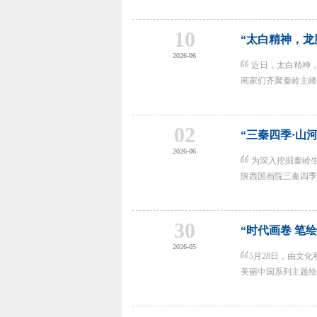
10
“太白精神，龙
2026-06
近日，太白精神，
画家们齐聚秦岭主峰，
02
“三秦四季·山
2026-06
为深入挖掘秦岭生
陕西国画院三秦四季·
30
“时代画卷 笔
2026-05
5月28日，由文
美丽中国系列主题绘画