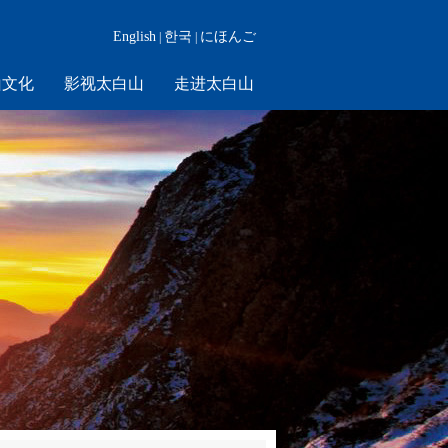
English
한국
にほんご
|
|
山文化
影视太白山
走进太白山