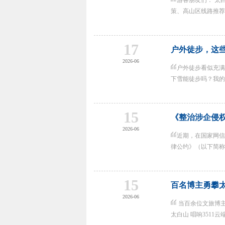
游客朋友们： 太
策、高山区线路推荐及
17
户外徒步，这
2026-06
户外徒步看似充满
下雪能徒步吗？我的体
15
《整治涉企侵
2026-06
近期，在国家网信
律公约》（以下简称《
15
百名博主勇攀太
2026-06
当百余位文旅博主
太白山 唱响3511云端