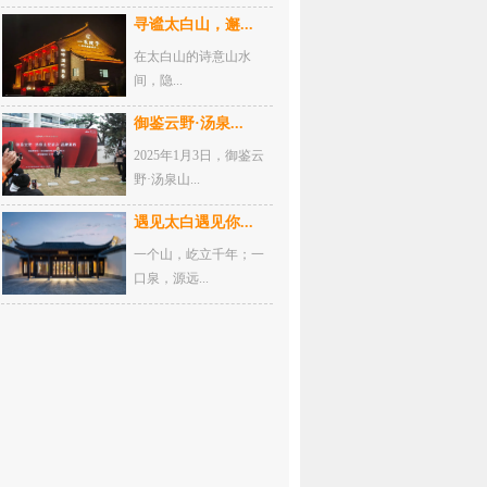
寻谧太白山，邂...
在太白山的诗意山水
间，隐...
御鉴云野·汤泉...
2025年1月3日，御鉴云
野·汤泉山...
遇见太白遇见你...
一个山，屹立千年；一
口泉，源远...