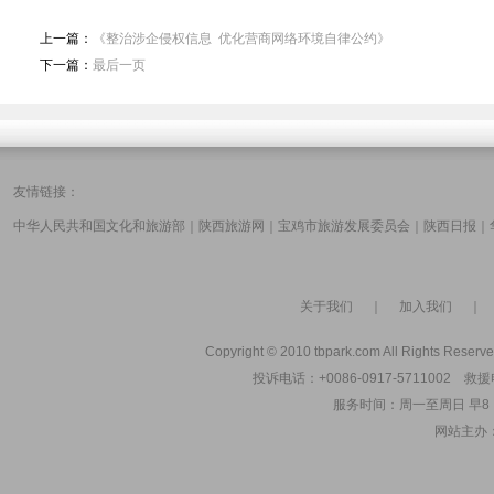
上一篇：
《整治涉企侵权信息 优化营商网络环境自律公约》
下一篇：
最后一页
友情链接：
中华人民共和国文化和旅游部
｜
陕西旅游网
｜
宝鸡市旅游发展委员会
｜
陕西日报
｜
关于我们
｜
加入我们
Copyright © 2010 tbpark.com All Rights Reserve
投诉电话：+0086-0917-5711002 救援电
服务时间：周一至周日 早8：00
网站主办