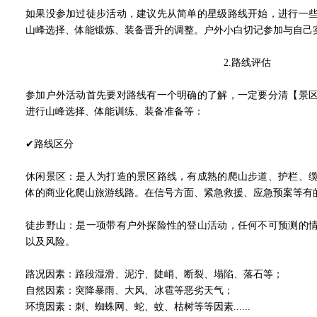
如果没参加过徒步活动，建议先从简单的星级路线开始，进行一
山峰选择、体能锻炼、装备晋升的调整。户外小白切记参加与自己
2.
路线评估
参加户外活动首先要对路线有一个明确的了解，一定要分清【景
进行山峰选择、体能训练、装备准备等：
✔路线区分
休闲景区：是人为打造的景区路线，有成熟的爬山步道、护栏、
体的商业化爬山旅游线路。在信号方面、紧急救援、应急预案等有
徒步野山：是一项带有户外探险性的登山活动，任何不可预测的
以及风险。
路况因素：路段湿滑、泥泞、陡峭、断裂、塌陷、落石等；
自然因素：突降暴雨、大风、冰雹等恶劣天气；
环境因素：刺、蜘蛛网、蛇、蚊、枯树等等因素......