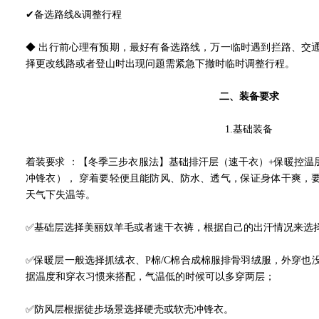
✔备选路线&调整行程
◆ 出行前心理有预期，最好有备选路线，万一临时遇到拦路、交
择更改线路或者登山时出现问题需紧急下撤时临时调整行程。
二、装备要求
1.
基础装备
着装要求 ：【冬季三步衣服法】基础排汗层（速干衣）+保暖控温
冲锋衣）， 穿着要轻便且能防风、防水、透气，保证身体干爽，
天气下失温等。
✅基础层选择美丽奴羊毛或者速干衣裤，根据自己的出汗情况来选
✅保暖层一般选择抓绒衣、P棉/C棉合成棉服排骨羽绒服，外穿也
据温度和穿衣习惯来搭配，气温低的时候可以多穿两层；
✅防风层根据徒步场景选择硬壳或软壳冲锋衣。