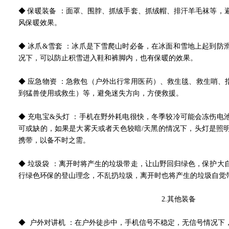
◆ 保暖装备 ：面罩、围脖、抓绒手套、抓绒帽、排汗羊毛袜等，
风保暖效果。
◆ 冰爪&雪套 ：冰爪是下雪爬山时必备，在冰面和雪地上起到防
况下，可以防止积雪进入鞋和裤脚内，也有保暖的效果。
◆ 应急物资 ：急救包（户外出行常用医药）、救生毯、救生哨、
到猛兽使用或救生）等，避免迷失方向，方便救援。
◆ 充电宝&头灯 ：手机在野外耗电很快，冬季较冷可能会冻伤电
可或缺的，如果是大雾天或者天色较暗/天黑的情况下，头灯是照
携带，以备不时之需。
◆ 垃圾袋 ：离开时将产生的垃圾带走，让山野回归绿色，保护大
行绿色环保的登山理念，不乱扔垃圾，离开时也将产生的垃圾自觉
2.
其他装备
◆ 户外对讲机 ：在户外徒步中，手机信号不稳定，无信号情况下