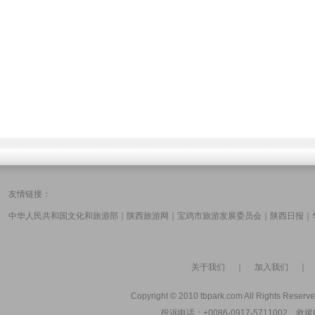
友情链接：
中华人民共和国文化和旅游部
｜
陕西旅游网
｜
宝鸡市旅游发展委员会
｜
陕西日报
｜
关于我们
｜
加入我们
Copyright © 2010 tbpark.com All Rights Reserve
投诉电话：+0086-0917-5711002 救援电