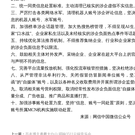
二、统一同类信息处置标准。主动清理已核实的涉企虚假不实信息
三、严厉打击各类网络水军。清理机器人账号涉企评论信息，坚
息的机器人账号、水军账号。
四、加强榜单涉企话题管理。加大热搜热榜管理，不得呈现AI
家“口水战”、企业家私生活以及未经核实的涉企负面热点事件等话
五、持续优化算法推荐机制。不得推荐集纳企业、行业和企业家负面
的涉企负面信息予以限流。
六、鼓励相关主体对外发声。采纳企业、企业家在超大平台上的
与声明不符的信息。
七、完善平台流量投放机制。强化投流审核管控措施，坚决杜绝涉企
八、从严管理非法牟利行为。关闭假冒仿冒新闻单位账号，坚
函”的“自媒体”账号，以及以各种名义收取费用并开展所谓涉企监
九、取消相关账号营利权限。取消经常性发布涉企负面信息“自媒体
量分成、广告收益、推广商品和直播打赏。
十、加强涉事账号处置力度。坚持“信息、账号一同处置”原则，坚
账号所属MCN机构实施联动处置。
来源：网信中国微信公众号
上一篇：
百名博主勇攀太白山 唱响3511云端音乐会