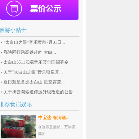
旅游小贴士
•
“太白山之眼”音乐喷泉7月31日...
•
鄂陕同行乘高铁赴约 太白...
•
太白山3511云端音乐荟全国招募令
•
关于“太白山之眼”音乐喷泉开...
•
夏日观星首选太白山 星空露营...
•
关于拂云阁索道停运升级改造的公告
推荐食宿娱乐
中宝达·春涧酒...
在这春意盎然、万物复
苏的...