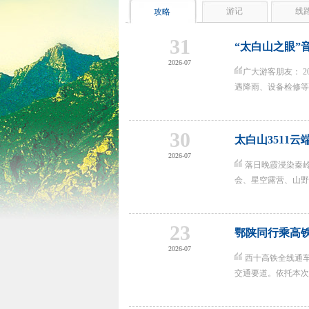
游记
线
攻略
31
“太白山之眼”
2026-07
广大游客朋友： 20
遇降雨、设备检修等特
30
太白山3511
2026-07
落日晚霞浸染秦
会、星空露营、山野美
23
鄂陕同行乘高
2026-07
西十高铁全线通车
交通要道。依托本次交