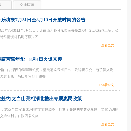
路
交通指南
音乐喷泉7月31日至8月10日开放时间的公告
26年7月31日至8月10日，太白山之眼音乐喷泉每晚21:00—21:30精彩上演。如
殊情况将临时停演，不 ...
>查看全文
云端露营嘉年华・8月4日火爆来袭
岭群山，深夜仰望璀璨银河，清晨邂逅云海日出；云端音乐会、电子篝火晚
食市集、高山草甸打卡轮番 ...
>查看全文
铁赴约 太白山亮相湖北推出专属惠民政策
，武汉至西安形成3小时文旅通勤圈，打通了秦楚两地客源互通、文化交融的
通红利，在陕西省文旅 ...
>查看全文