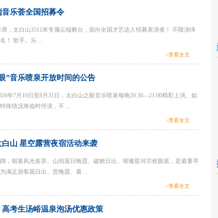
云端音乐荟全国招募令
席，太白山3511米专属云端舞台，面向全国才艺达人招募表演者！ 不限演绎
 歌手、乐 ...
>查看全文
眼”音乐喷泉开放时间的公告
26年7月10日至8月31日，太白山之眼音乐喷泉每晚20:30—21:00精彩上演。如
殊情况将临时停演，不 ...
>查看全文
白山 星空露营夜宿活动来袭
阔，朝暮风光各异。山间落日晚霞、破晓日出、璀璨星河尽收眼底，是避暑寻
满足游客观日出、赏晚霞、看 ...
>查看全文
中、高考生汤峪温泉泡汤优惠政策