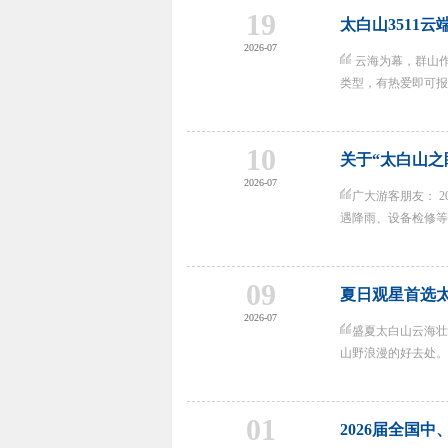
19
太白山3511
2026-07
云海为幕，群山作
类型，有热爱即可报名！
10
关于“太白山之
2026-07
广大游客朋友： 20
遇降雨、设备检修等特
09
夏日观星首选太
2026-07
盛夏太白山云海壮
山野浪漫的好去处。为
01
2026届全国