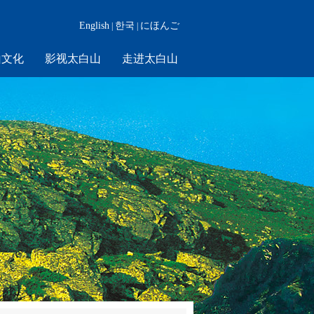
English
한국
にほんご
|
|
山文化
影视太白山
走进太白山