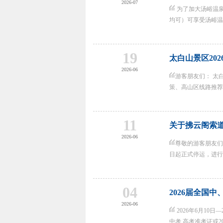
2026-07
为了加大汤峪温泉
均可）可享受汤峪温泉
19
太白山景区20
2026-06
游客朋友们： 太
策、高山区线路推荐及
11
关于拂云阁索
2026-06
尊敬的游客朋友们
日起正式停运，进行全
04
2026届全国
2026-06
2026年6月10日
中考 高考准考证或20