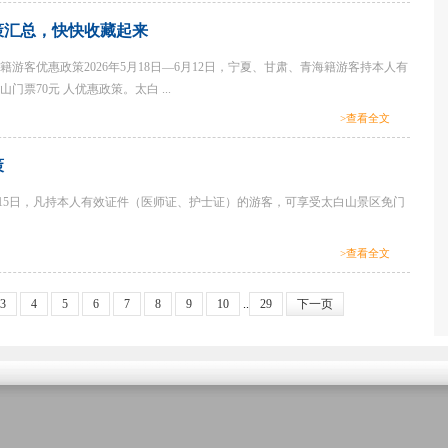
策汇总，快快收藏起来
籍游客优惠政策2026年5月18日—6月12日，宁夏、甘肃、青海籍游客持本人有
门票70元 人优惠政策。太白 ...
>查看全文
策
1日—15日，凡持本人有效证件（医师证、护士证）的游客，可享受太白山景区免门
>查看全文
3
4
5
6
7
8
9
10
..
29
下一页