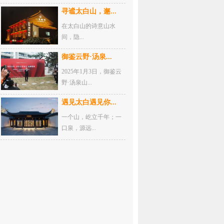
寻谧太白山，邂...
在太白山的诗意山水
间，隐...
御鉴云野·汤泉...
2025年1月3日，御鉴云
野·汤泉山...
遇见太白遇见你...
一个山，屹立千年；一
口泉，源远...