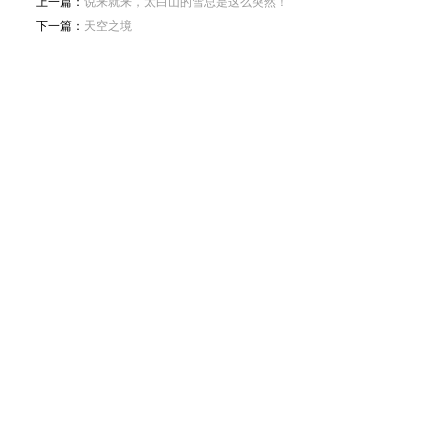
上一篇：
说来就来，太白山的雪总是这么突然！
下一篇：
天空之境