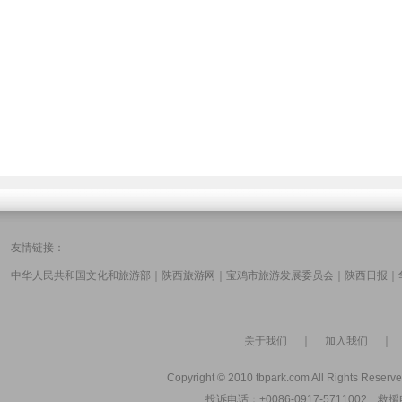
友情链接：
中华人民共和国文化和旅游部
｜
陕西旅游网
｜
宝鸡市旅游发展委员会
｜
陕西日报
｜
关于我们
｜
加入我们
Copyright © 2010 tbpark.com All Rights Reserve
投诉电话：+0086-0917-5711002 救援电