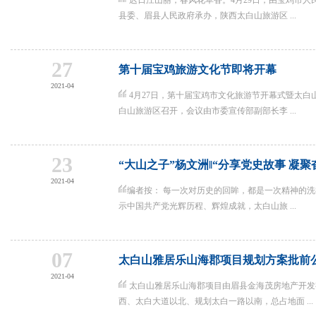
迟日江山丽，春风花草香。4月29日，由宝鸡市人
县委、眉县人民政府承办，陕西太白山旅游区 ...
27
第十届宝鸡旅游文化节即将开幕
2021-04
4月27日，第十届宝鸡市文化旅游节开幕式暨太白
白山旅游区召开，会议由市委宣传部副部长李 ...
23
“大山之子”杨文洲‖“分享党史故事 凝聚
2021-04
编者按： 每一次对历史的回眸，都是一次精神的洗
示中国共产党光辉历程、辉煌成就，太白山旅 ...
07
太白山雅居乐山海郡项目规划方案批前
2021-04
太白山雅居乐山海郡项目由眉县金海茂房地产开发
西、太白大道以北、规划太白一路以南，总占地面 ...