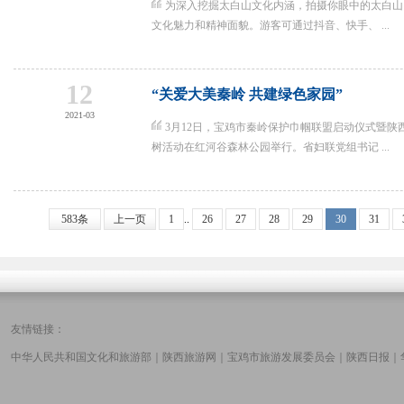
为深入挖掘太白山文化内涵，拍摄你眼中的太白山
文化魅力和精神面貌。游客可通过抖音、快手、 ...
12
“关爱大美秦岭 共建绿色家园”
2021-03
3月12日，宝鸡市秦岭保护巾帼联盟启动仪式暨陕西
树活动在红河谷森林公园举行。省妇联党组书记 ...
583条
上一页
1
..
26
27
28
29
30
31
友情链接：
中华人民共和国文化和旅游部
｜
陕西旅游网
｜
宝鸡市旅游发展委员会
｜
陕西日报
｜