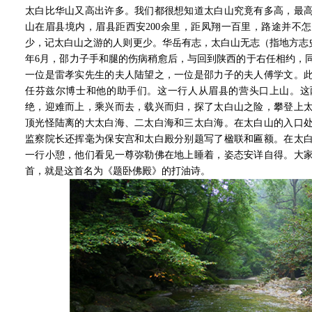
太白比华山又高出许多。我们都很想知道太白山究竟有多高，最
山在眉县境内，眉县距西安200余里，距凤翔一百里，路途并不
少，记太白山之游的人则更少。华岳有志，太白山无志（指地方志史）
年6月，邵力子手和腿的伤病稍愈后，与回到陕西的于右任相约，
一位是雷孝实先生的夫人陆望之，一位是邵力子的夫人傅学文。
任芬兹尔博士和他的助手们。这一行人从眉县的营头口上山。这
绝，迎难而上，乘兴而去，载兴而归，探了太白山之险，攀登上
顶光怪陆离的大太白海、二太白海和三太白海。在太白山的入口
监察院长还挥毫为保安宫和太白殿分别题写了楹联和匾额。在太
一行小憩，他们看见一尊弥勒佛在地上睡着，姿态安详自得。大
首，就是这首名为《题卧佛殿》的打油诗。