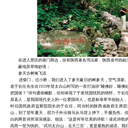
在进入景区的柴门两边，挂有陕西著名书法家、陕西省书协副主
蔽地异草饰妙境；
参天古树掩飞流
进柴门，过小桥，我们进入了参天蔽日的树参天，空气清新。
老于右任先生在1933年登太白山时写的一首打油诗“睡佛好，睡
把国保？”诗句通俗幽默，但却体现了于老忧国忧民的情怀。于右
原县人，是我国现代史上的一位爱国诗人，也是标准草书创始人，辛
时任国民政府监察院院长的于右任，同当时的陕西省政府主席邵
山，到了翌年夏天，邵力子外出骑马从马背上摔下，手腿负伤。
白的两首诗所深深感染。他说：“这是何等壮美的诗歌！读此诗歌
高而一登为快的。‘武功太白山，去天三百’，更是最熟的成语。我