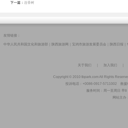
下一篇：
连香树
友情链接：
中华人民共和国文化和旅游部
｜
陕西旅游网
｜
宝鸡市旅游发展委员会
｜
陕西日报
｜
关于我们
｜
加入我们
Copyright © 2010 tbpark.com All Rights Reserve
投诉电话：+0086-0917-5711002 救援电
服务时间：周一至周日 早8：00
网站主办