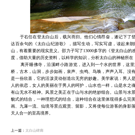
于右任在登太白山后，载兴而归。他们心情昂奋，遂记下了登
达百余句的《太白山纪游歌》，描写生动，写实写虚，读起来朗
山，有着重要的现实意义。邵力子写了13000多字的《登太白山
度，借助大量的历史资料，以科学的知识，分析太白山的神秘所在
离开睡佛寺，沿溪畔小路游览，进入到一个水的世界，这里
桥，古木，山洞，步步如画，泉声、虫鸣、鸟唤，声声入耳。没
是一份欣喜，它的活泼灵动创造出无穷的妙趣。美学家说：男人
人的依恋，女人的美丽在于男人的呵护，山水也一样，山是水之
有山无水不精神。风景之美正在于山与水的绝妙组合。山景与水
貌式的结合，一种理想式的结合，这种结合在这里体现得多么完
画、九瀑一流、仙境等景点观赏、留影，又将使每位游客的身影
天人合一的至高境界。
上一篇：
太白山碑廊