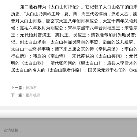
第二通石碑为《太白山封禅记》。它记载了太白山名字的由来
历史。“太白山乃秦岭主峰，夏、商、周三代名惇物，汉名太乙，魏
曾对太白山封赐，唐玄宗天宝八年诏封神应公，天宝十四年又诏
候；嘉祐六年敕封为明应公；宋神宗熙宁八年晋封福应王；宋哲
王；元代始封普济王、惠民王、灵应王；清乾隆帝加封为昭灵普
记。到太白山求雨，太白山神显灵降雨的事迹。后面的这几通碑
太白山一些奇异事项；接下来是唐玄宗的诗《幸凤泉汤》；李白
行在所》；韩愈的《南山诗》；宋代苏轼的《太白山祷雨》；元
明的《太白山歌》；清代张问陶的《望太白山》；眉县人李雪木
居太白山的名人的《太白山隐者传略》；国民党元老于右任的《太
上一篇：
神功石
下一篇：
世外桃源
友情链接：