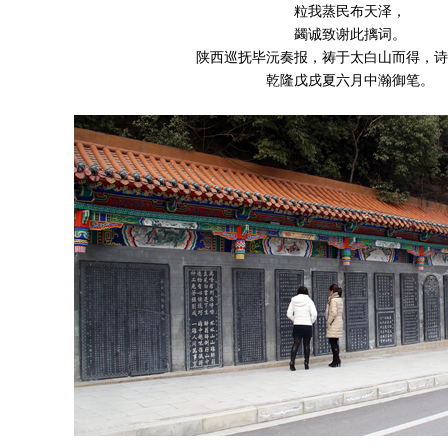
粒我蒸民布天泽，
蠲诚致谢此摛词。
陕西巡抚毕沅奏报，祷于太白山而得，诗
乾隆戊戌夏六月中瀚御笔。