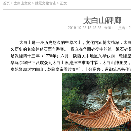
首页
>
太白山文化 > 胜景文物古迹 > 正文
太白山碑廊
2019-10-28 15:45:25 来源： 点击：
2
太白山是一座历史悠久的中华名山，文化内涵博大精深，太白
久历史的名篇并勒石面向游客。 矗立在华丽碑亭中的第一通石碑
是乾隆四十三年（1778年）六月，陕西关中地区久旱缺雨，乾隆
毕沅亲率部下及虔众到太白山湫池拜神求降甘霖，太白山神显灵
奏乾隆加封太白山，乾隆皇帝看过奏折，十分高兴，遂御笔亲书作