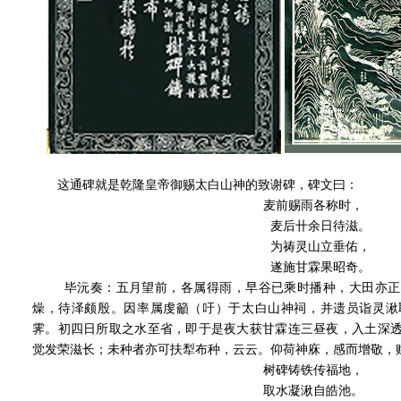
这通碑就是乾隆皇帝御赐太白山神的致谢碑，碑文曰：
麦前赐雨各称时，
麦后卄余日待滋。
为祷灵山立垂佑，
遂施甘霖果昭奇。
毕沅奏：五月望前，各属得雨，早谷已乘时播种，大田亦正
燥，待泽颇殷。因率属虔籲（吁）于太白山神祠，并遗员诣灵湫
霁。初四日所取之水至省，即于是夜大获甘霖连三昼夜，入土深
觉发荣滋长；未种者亦可扶犁布种，云云。仰荷神庥，感而增敬，
树碑铸铁传福地，
取水凝湫自皓池。