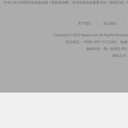
中华人民共和国文化和旅游部
｜
陕西旅游网
｜
宝鸡市旅游发展委员会
｜
陕西日报
｜
关于我们
｜
加入我们
Copyright © 2010 tbpark.com All Rights Reserve
投诉电话：+0086-0917-5711002 救援电
服务时间：周一至周日 早8：00
网站主办