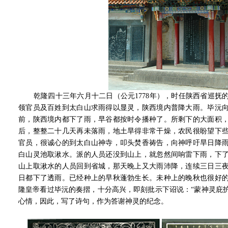
乾隆四十三年六月十二日（公元1778年），时任陕西省巡抚
领官员及百姓到太白山求雨得以显灵，陕西境内普降大雨。毕沅
前，陕西境内都下了雨，早谷都按时令播种了。所剩下的大面积
后，整整二十几天再未落雨，地土旱得非常干燥，农民很盼望下
官员，很诚心的到太白山神寺，叩头焚香祷告，向神呼吁旱日降
白山灵池取湫水。派的人员还没到山上，就忽然间响雷下雨，下
山上取湫水的人员回到省城，那天晚上又大雨沛降，连续三日三
日都下了透雨。已经种上的早秋蓬勃生长。未种上的晚秋也很好
隆皇帝看过毕沅的奏摺，十分高兴，即刻批示下诏说：“蒙神灵庇
心情，因此，写了诗句，作为答谢神灵的纪念。