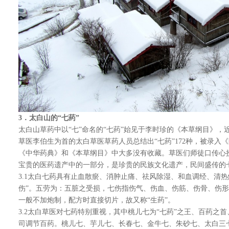
3
．太白山的“七药”
太白山草药中以“七”命名的“七药”始见于李时珍的《本草纲目》，近2
草医李伯生为首的太白草医草药人员总结出“七药”172种，被录入《
《中华药典》和《本草纲目》中大多没有收藏。草医们师徒口传心
宝贵的医药遗产中的一部分，是珍贵的民族文化遗产，民间盛传的七
3.1太白七药具有止血散瘀、消肿止痛、祛风除湿、和血调经、清
伤”。五劳为：五脏之受损，七伤指伤气、伤血、伤筋、伤骨、伤形
一般不加炮制，配方时直接切片，故又称“生药”。
3.2太白草医对七药特别重视，其中桃儿七为“七药”之王、百药之
司调节百药。桃儿七、芋儿七、长春七、金牛七、朱砂七、太白三