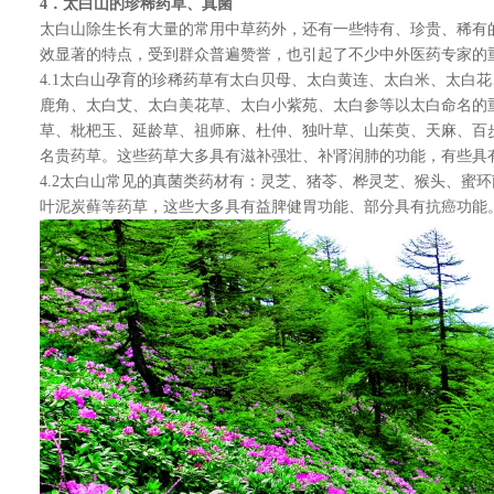
4
．太白山的珍稀药草、真菌
太白山除生长有大量的常用中草药外，还有一些特有、珍贵、稀有
效显著的特点，受到群众普遍赞誉，也引起了不少中外医药专家的
4.1太白山孕育的珍稀药草有太白贝母、太白黄连、太白米、太白
鹿角、太白艾、太白美花草、太白小紫苑、太白参等以太白命名的
草、枇杷玉、延龄草、祖师麻、杜仲、独叶草、山茱萸、天麻、百
名贵药草。这些药草大多具有滋补强壮、补肾润肺的功能，有些具
4.2太白山常见的真菌类药材有：灵芝、猪苓、桦灵芝、猴头、蜜环
叶泥炭藓等药草，这些大多具有益脾健胃功能、部分具有抗癌功能