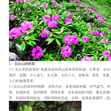
5
．太白山的药茶
5.1“太白草药茶系列”就是由这些高山珍奇草药组成。主要有：太
落回、连翘、小人血七、女儿茶、太白三七、金银花、黄芪、党参
人们的健康需求。
5.2太白山药茶药性刚硬，亲和力好，具有添精补髓、补气益气、
络、祛风除湿、温经散寒、强劲壮骨、生长肌肉的功能。通过改善
挛，松散软骨间粘连，消除局部的充血、水肿，改善血液循环，促