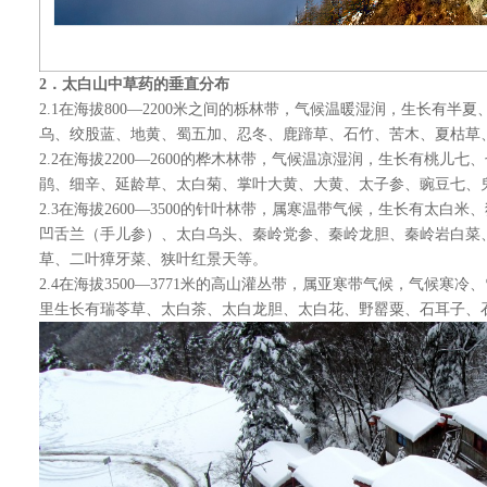
2
．太白山中草药的垂直分布
2.1在海拔800—2200米之间的栎林带，气候温暖湿润，生长有
乌、绞股蓝、地黄、蜀五加、忍冬、鹿蹄草、石竹、苦木、夏枯草
2.2在海拔2200—2600的桦木林带，气候温凉湿润，生长有桃儿
鹃、细辛、延龄草、太白菊、掌叶大黄、大黄、太子参、豌豆七、
2.3在海拔2600—3500的针叶林带，属寒温带气候，生长有太白
凹舌兰（手儿参）、太白乌头、秦岭党参、秦岭龙胆、秦岭岩白菜
草、二叶獐牙菜、狭叶红景天等。
2.4在海拔3500—3771米的高山灌丛带，属亚寒带气候，气候寒
里生长有瑞苓草、太白茶、太白龙胆、太白花、野罂粟、石耳子、