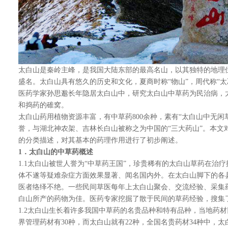
太白山是秦岭主峰，是我国大陆东部的最高名山，以其独特的地理
盛名。太白山具有悠久的历史和文化，夏商时称“物山”，周代称“太
医药学家孙思邈长年隐居太白山中，研究太白山中草药为民治病，
和捣药的碓窝。
太白山药用植物资源丰富，有中草药800余种，素有“太白山中无闲
誉，与湖北神农架、吉林长白山被称之为中国的“三大药山”。本文
的分类描述，对其基本的药理作用进行了初步阐述。
1
．太白山的中草药概述
1.1太白山被世人誉为“中草药王国”，珍贵稀有的太白山草药在治
体不遂等疑难杂症方面效果显著、闻名国内外。在太白山脚下的各
医者络绎不绝。一些民间草医每年上太白山聚会、交流经验、采集
白山所产的药物为佳。医药专家挖掘了散于民间的草药经验，搜集
1.2太白山生长着许多我国中草药的名贵品种和特有品种，当地药材
界管理药材有30种，而太白山就有22种，全国名贵药材34种中，