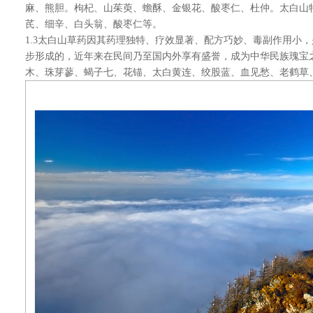
麻、熊胆。枸杞、山茱萸、蟾酥、金银花、酸枣仁、杜仲。太白山
芪、细辛、白头翁、酸枣仁等。
1.3太白山草药因其药理独特、疗效显著、配方巧妙、毒副作用小
步形成的，近年来在民间乃至国内外享有盛誉，成为中华民族瑰宝
木、珠芽蓼、蝎子七、花锚、太白黄连、绞股蓝、血见愁、老鹤草