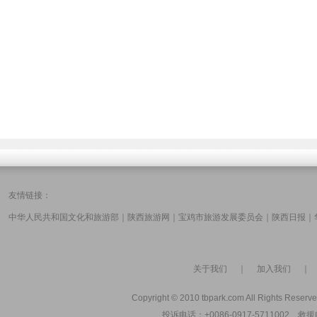
友情链接：
中华人民共和国文化和旅游部
｜
陕西旅游网
｜
宝鸡市旅游发展委员会
｜
陕西日报
｜
关于我们
｜
加入我们
Copyright © 2010 tbpark.com All Rights Reserve
投诉电话：+0086-0917-5711002 救援电