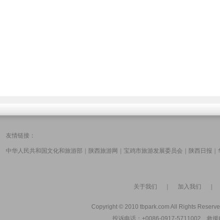
友情链接：
中华人民共和国文化和旅游部
｜
陕西旅游网
｜
宝鸡市旅游发展委员会
｜
陕西日报
｜
关于我们
｜
加入我们
Copyright © 2010 tbpark.com All Rights Reserve
投诉电话：+0086-0917-5711002 救援电