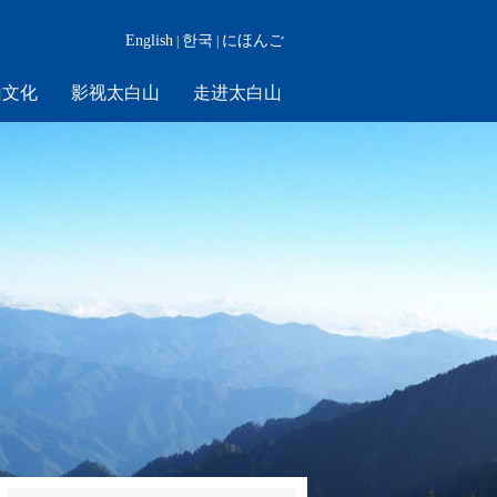
English
한국
にほんご
|
|
山文化
影视太白山
走进太白山