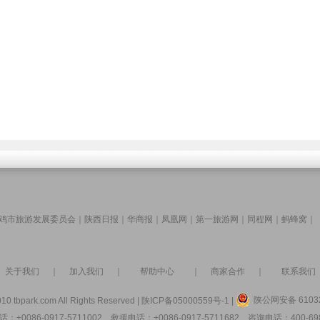
鸡市旅游发展委员会
｜
陕西日报
｜
华商报
｜
凤凰网
｜
第一旅游网
｜
同程网
｜
蚂蜂窝
｜
关于我们
｜
加入我们
｜
帮助中心
｜
商家合作
｜
联系我们
陕公网安备 61032
10 tbpark.com All Rights Reserved |
陕ICP备05000559号-1
|
：+0086-0917-5711002 救援电话：+0086-0917-5711682 咨询电话：400-698