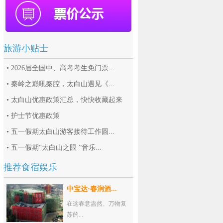
旅游小贴士
•
2026届全国中、高考考生免门票...
•
秦岭之巅吼秦腔，太白山遇见《...
•
太白山优惠政策汇总，快快收藏起来
•
护士节优惠政策
•
五一假期太白山游客接待工作圆...
•
五一假期“太白山之眼 ”音乐...
推荐食宿娱乐
中宝达·春涧酒...
在这春意盎然、万物复
苏的...