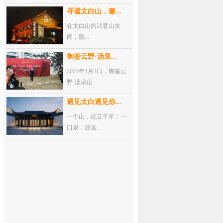
寻谧太白山，邂...
在太白山的诗意山水
间，隐...
御鉴云野·汤泉...
2025年1月3日，御鉴云
野·汤泉山...
遇见太白遇见你...
一个山，屹立千年；一
口泉，源远...