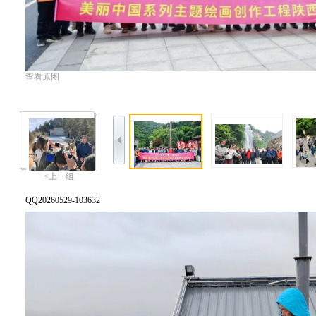
查看原图
<上一组
QQ20260529-103632