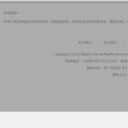
友情链接：
中华人民共和国文化和旅游部
｜
陕西旅游网
｜
宝鸡市旅游发展委员会
｜
陕西日报
｜
关于我们
｜
加入我们
Copyright © 2010 tbpark.com All Rights Reserve
投诉电话：+0086-0917-5711002 救援电
服务时间：周一至周日 早8：00
网站主办