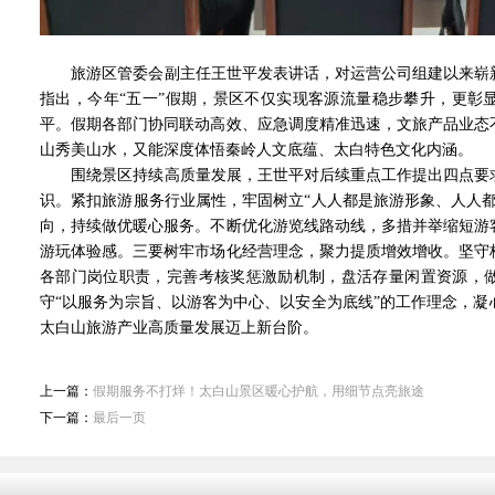
旅游区管委会副主任王世平发表讲话，对运营公司组建以来崭新
指出，今年“五一”假期，景区不仅实现客源流量稳步攀升，更彰
平。假期各部门协同联动高效、应急调度精准迅速，文旅产品业态
山秀美山水，又能深度体悟秦岭人文底蕴、太白特色文化内涵。
围绕景区持续高质量发展，王世平对后续重点工作提出四点要求
识。紧扣旅游服务行业属性，牢固树立“人人都是旅游形象、人人
向，持续做优暖心服务。不断优化游览线路动线，多措并举缩短游
游玩体验感。三要树牢市场化经营理念，聚力提质增效增收。坚守
各部门岗位职责，完善考核奖惩激励机制，盘活存量闲置资源，
守“以服务为宗旨、以游客为中心、以安全为底线”的工作理念，
太白山旅游产业高质量发展迈上新台阶。
上一篇：
假期服务不打烊！太白山景区暖心护航，用细节点亮旅途
下一篇：
最后一页