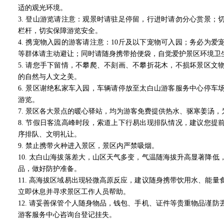
适的观光环境。
3. 登山游览请注意：观景时请驻足停留，行进时请勿分心赏景；
栏杆，切实保障游览安全。
4. 携宠物入园的游客请注意：10斤及以下宠物可入园；务必为
等群体请主动避让；同时请随身携带拾便袋，自觉爱护景区环境卫
5. 请您手下留情，不攀爬、不刻画、不攀折花木，不损坏景区文
的自然与人文之美。
6. 景区谢绝私家车入园，车辆请停放至太白山游客服务中心停车
游览。
7. 景区各大景点的暖心驿站，均为游客免费提供热水、驱寒姜汤
8. 节假日客流高峰时段，索道上下行易出现排队情况，建议您提
序排队、文明礼让。
9. 禁止携带火种进入景区，景区内严禁吸烟。
10. 太白山海拔落差大，山区天气多变，气温随海拔升高显著降
品，做好防护准备。
11. 高海拔区域易出现轻微高原反应，建议随身携带饮用水、能
立即休息并寻求景区工作人员帮助。
12. 请妥善保管个人随身物品，钱包、手机、证件等贵重物品谨
游客服务中心咨询台登记挂失。