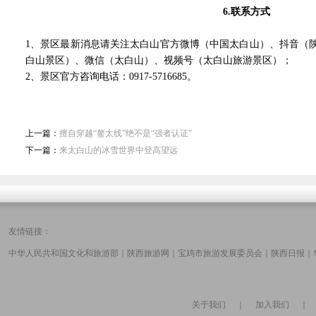
6.
联系方式
1、景区最新消息请关注太白山官方微博（中国太白山）、抖音（
白山景区）、微信（太白山）、视频号（太白山旅游景区）；
2、景区官方咨询电话：0917-5716685。
上一篇：
擅自穿越“鳌太线”绝不是“强者认证”
下一篇：
来太白山的冰雪世界中登高望远
友情链接：
中华人民共和国文化和旅游部
｜
陕西旅游网
｜
宝鸡市旅游发展委员会
｜
陕西日报
｜
关于我们
｜
加入我们