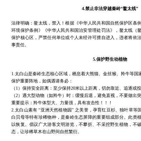
4.
禁止非法穿越秦岭“鳌太线”
法律明确：鳌太线，禁入！根据《中华人民共和国自然保护区条
环境保护条例》《中华人民共和国治安管理处罚法》，鳌太线（
保护核心区，严禁任何单位或个人未经许可擅自进入，违者将依
事责任。
5.
保护野生动植物
1.太白山是秦岭生态核心区域，栖息着大熊猫、金丝猴、羚牛等国
保护重要阵地，如偶遇请务必：
（1）保持安全距离：至少保持20米以上距离，切勿靠近、追逐或
（2）遇大型动物（如羚牛）时：缓慢后退，避免直视，不要做出
重要提示：羚牛体型大、力量强，具有攻击性！！！
2.太白山素有 “亚洲天然植物园” 之美誉，孕育红豆杉、独叶草
白贝母等特有珍稀物种，是秦岭生态屏障的重要组成部分。此类
以恢复。倡议广大游客文明游览，不攀折、不采挖野生植物，不
态，让珍稀草木在山野间自然繁衍。