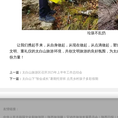
垃圾不乱扔
让我们携起手来，从自身做起，从现在做起，从点滴做起，塑造
文明、重礼仪的太白山旅游环境，共创文明旅游的良好氛围，为太
份力量！
上一篇：
太白山旅游区召开2025年上半年工作总结会
下一篇：
太白山下“智会成长”暑期托管班 点亮乡村孩子多彩假期
友情链接：
中华人民共和国文化和旅游部
｜
陕西旅游网
｜
宝鸡市旅游发展委员会
｜
陕西日报
｜