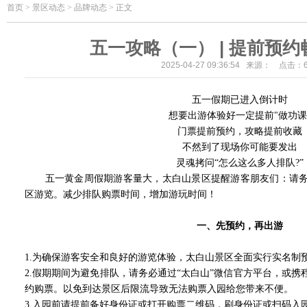
首页
>
景区动态 > 品牌动态 > 正文
五一攻略（一） | 提前预
2025-04-27 09:36:54 来源： 点击：
五一假期已进入倒计时
想要出游体验好一定提前"做功课
门票提前预约，攻略提前收藏
不然到了现场你可能要发出
灵魂拷问“怎么这么多人排队?”
五一黄金周假期游客量大，太白山景区提醒游客朋友们：请务
区游览。减少排队购票时间，增加游玩时间！
一、先预约，再出游
1.为确保游客安全和良好的游览体验，太白山景区全面实行实名制
2.假期期间为避免排队，请务必通过“太白山”微信官方平台，或携
约购票。以免到达景区后限流导致无法购票入园给您带来不便。
3.入园前请提前备好身份证或打开购票二维码，刷身份证或扫码入