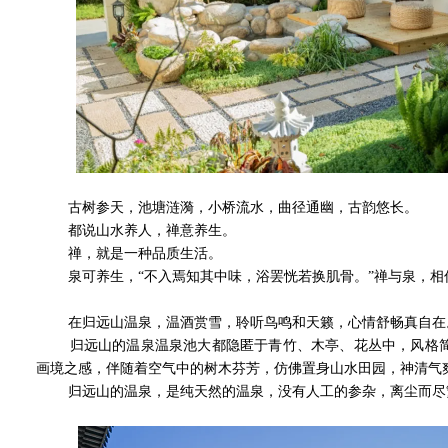
古树参天，池塘涟漪，小桥流水，曲径通幽，古韵悠长。
都说山水养人，禅意养生。
禅，就是一种品质生活。
泉可养生，“不入焉知其中味，浴罢恍若换肌骨。”禅与泉，相
在归远山温泉，温酒赏雪，聆听鸟鸣和天籁，心情舒畅真自在
归远山的温泉温泉池大都隐匿于青竹、木亭、花丛中，风格简洁
画境之感，伴随着空气中的树木芬芳，仿佛置身山水田园，神清气
归远山的温泉，是纯天然的温泉，没有人工的参杂，离尘而尽