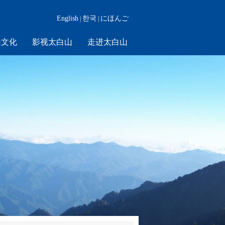
English
한국
にほんご
|
|
山文化
影视太白山
走进太白山