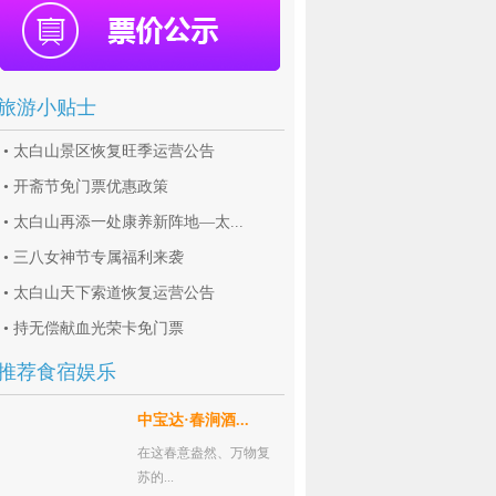
旅游小贴士
•
太白山景区恢复旺季运营公告
•
开斋节免门票优惠政策
•
太白山再添一处康养新阵地—太...
•
三八女神节专属福利来袭
•
太白山天下索道恢复运营公告
•
持无偿献血光荣卡免门票
推荐食宿娱乐
中宝达·春涧酒...
在这春意盎然、万物复
苏的...