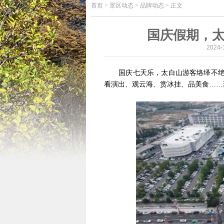
首页
>
景区动态 > 品牌动态 > 正文
国庆假期，
2024
国庆七天乐，太白山游客络绎不绝，
看演出、观云海、赏冰挂、品美食……