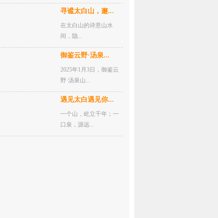
寻谧太白山，邂...
在太白山的诗意山水
间，隐...
御鉴云野·汤泉...
2025年1月3日，御鉴云
野·汤泉山...
遇见太白遇见你...
一个山，屹立千年；一
口泉，源远...