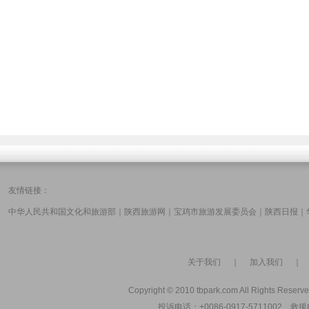
友情链接：
中华人民共和国文化和旅游部
｜
陕西旅游网
｜
宝鸡市旅游发展委员会
｜
陕西日报
｜
关于我们
｜
加入我们
Copyright © 2010 tbpark.com All Rights Reserve
投诉电话：+0086-0917-5711002 救援电