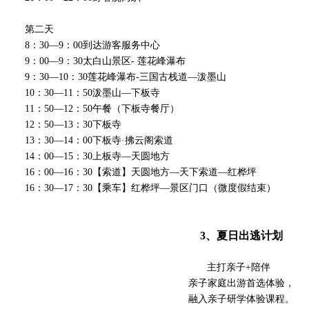
第二天
8：30—9：00到达游客服务中心
9：00—9：30太白山景区- 莲花峰瀑布
9：30—10：30莲花峰瀑布-三国古栈道—泼墨山
10：30—11：50泼墨山—下板寺
11：50—12：50午餐（下板寺餐厅）
12：50—13：30下板寺
13：30—14：00下板寺·拂云阁索道
14：00—15：30上板寺—天圆地方
16：00—16：30【索道】天圆地方—天下索道—红桦坪
16：30—17：30【乘车】红桦坪—景区门口（微度假结束）
3、夏日出逃计划
主打亲子+陪伴
亲子家庭出游首选体验，
融入亲子研学体验课程。