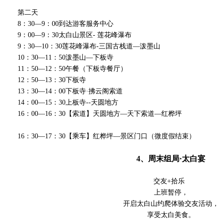
第二天
8：30—9：00到达游客服务中心
9：00—9：30太白山景区- 莲花峰瀑布
9：30—10：30莲花峰瀑布-三国古栈道—泼墨山
10：30—11：50泼墨山—下板寺
11：50—12：50午餐（下板寺餐厅）
12：50—13：30下板寺
13：30—14：00下板寺·拂云阁索道
14：00—15：30上板寺--天圆地方
16：00—16：30【索道】天圆地方—天下索道—红桦坪
16：30—17：30【乘车】红桦坪—景区门口（微度假结束）
4、周末组局
·
太白宴
交友+拾乐
上班暂停，
开启太白山约爬体验交友活动，
享受太白美食。