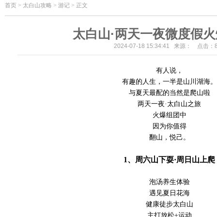
首页
>
太白山攻略 > 游记 > 正文
太白山·两天一夜微度假
2024-07-18 15:34:41 来源： 点击：
有人说，
有趣的人生，一半是山川湖海。
与夏天最配的当然是爬山啦
两天一夜·太白山之旅
火爆组团中
因为你值得
翻山，悦己。
1、周六山下耍
·
周日山上爬
泡汤养生体验
遇见夏日花海
健康徒步太白山
主打放松+运动