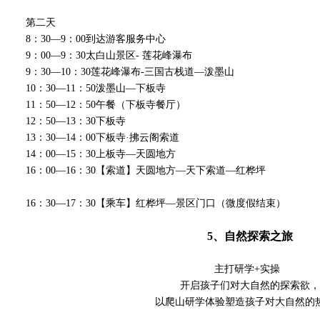
第二天
8：30—9：00到达游客服务中心
9：00—9：30太白山景区- 莲花峰瀑布
9：30—10：30莲花峰瀑布-三国古栈道—泼墨山
10：30—11：50泼墨山—下板寺
11：50—12：50午餐（下板寺餐厅）
12：50—13：30下板寺
13：30—14：00下板寺·拂云阁索道
14：00—15：30上板寺—天圆地方
16：00—16：30【索道】天圆地方—天下索道—红桦坪
16：30—17：30【乘车】红桦坪—景区门口（微度假结束）
5、自然探索之旅
主打研学+实操
开启孩子们对大自然的探索欲，
以爬山研学体验塑造孩子对大自然的