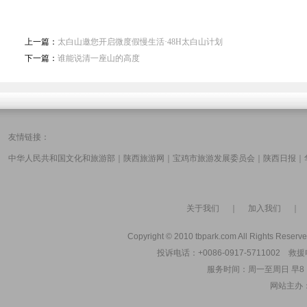
上一篇：
太白山邀您开启微度假慢生活·48H太白山计划
下一篇：
谁能说清一座山的高度
友情链接：
中华人民共和国文化和旅游部
｜
陕西旅游网
｜
宝鸡市旅游发展委员会
｜
陕西日报
｜
关于我们
｜
加入我们
Copyright © 2010 tbpark.com All Rights Reserve
投诉电话：+0086-0917-5711002 救援电
服务时间：周一至周日 早8：00
网站主办