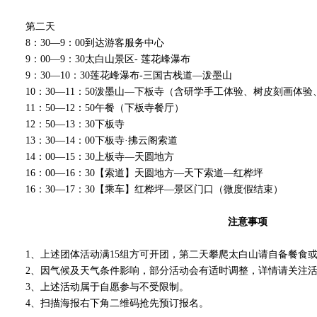
第二天
8：30—9：00到达游客服务中心
9：00—9：30太白山景区- 莲花峰瀑布
9：30—10：30莲花峰瀑布-三国古栈道—泼墨山
10：30—11：50泼墨山—下板寺（含研学手工体验、树皮刻画体
11：50—12：50午餐（下板寺餐厅）
12：50—13：30下板寺
13：30—14：00下板寺·拂云阁索道
14：00—15：30上板寺—天圆地方
16：00—16：30【索道】天圆地方—天下索道—红桦坪
16：30—17：30【乘车】红桦坪—景区门口（微度假结束）
注意事项
1、上述团体活动满15组方可开团，第二天攀爬太白山请自备餐食
2、因气候及天气条件影响，部分活动会有适时调整，详情请关注
3、上述活动属于自愿参与不受限制。
4、扫描海报右下角二维码抢先预订报名。