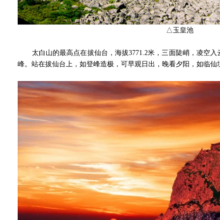
△玉皇池
太白山的最高点在拔仙台，海拔3771.2米，三面陡峭，凌空
峰。站在拔仙台上，如登峰造极，可早观日出，晚看夕阳，如临仙