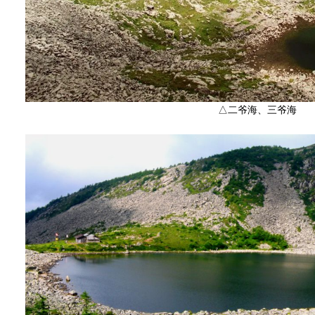
△二爷海、三爷海