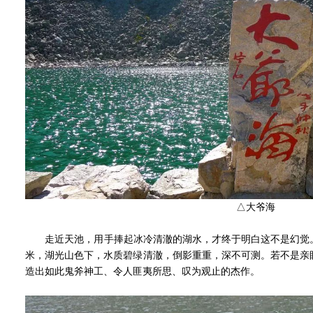
△大爷海
走近天池，用手捧起冰冷清澈的湖水，才终于明白这不是幻觉。
米，湖光山色下，水质碧绿清澈，倒影重重，深不可测。若不是亲
造出如此鬼斧神工、令人匪夷所思、叹为观止的杰作。