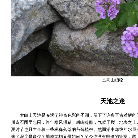
△高山植物
天池之迷
太白山天池是充满了神奇色彩的圣湖，留下了许多亘古难解的千
川奇石团团包围，终年寒风猎猎，嶙峋冷酷，气候干裂，地表之上
夏时节也只生长着一些稀稀落落的苔藓植被。然而湖中却终年水量
来？深度是多少？地质结构又是如何？至今也没有明确的答案，留