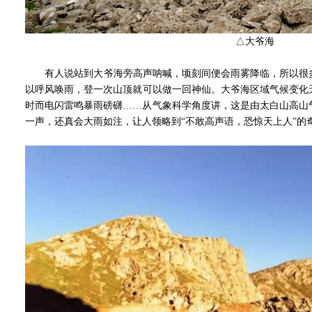
△大爷海
有人说站到大爷海旁高声呐喊，顷刻间便会雨雾降临，所以很多
以呼风唤雨，登一次山顶就可以做一回神仙。大爷海区域气候变化
时而电闪雷鸣暴雨磅礴……从气象科学角度讲，这是由太白山高山
一声，还真会大雨如注，让人领略到“不敢高声语，恐惊天上人”的