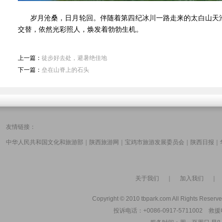
岁月沧桑，日月轮回。伴随着第四纪冰川一路走来的太白山天池
交替，依然光彩照人，焕发着勃勃生机。
上一篇：
徒步好去处，避暑绝佳地
下一篇：
垒在山脊上的石头
友情链接：
中华人民共和国文化和旅游部
｜
陕西旅游网
｜
宝鸡市旅游发展委员会
｜
陕西日报
｜
关于我们
｜
加入我们
Copyright © 2010 tbpark.com All Rights Reserve
投诉电话：+0086-0917-5711002 救援电