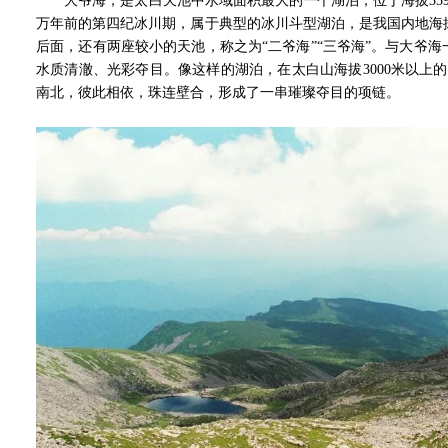
大爷海，是太白天池中水域面积最大的一个湖泊，位于海拔359
万年前的第四纪冰川期，属于典型的冰川斗型湖泊，是我国内地海
后面，还有两座较小的天池，称之为“二爷海”“三爷海”。与大爷
水质清澈、光彩夺目。像这样的湖泊，在太白山海拔3000米以上
南北，彼此相依，珠连壁合，形成了一串璀璨夺目的项链。