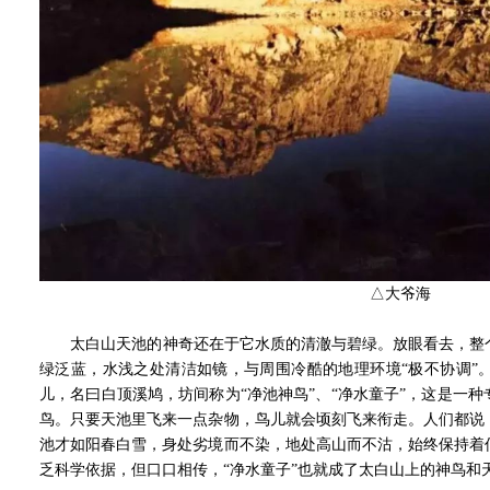
△大爷海
太白山天池的神奇还在于它水质的清澈与碧绿。放眼看去，整个
绿泛蓝，水浅之处清洁如镜，与周围冷酷的地理环境“极不协调”
儿，名曰白顶溪鸠，坊间称为“净池神鸟”、“净水童子”，这是一
鸟。只要天池里飞来一点杂物，鸟儿就会顷刻飞来衔走。人们都说
池才如阳春白雪，身处劣境而不染，地处高山而不沽，始终保持着
乏科学依据，但口口相传，“净水童子”也就成了太白山上的神鸟和