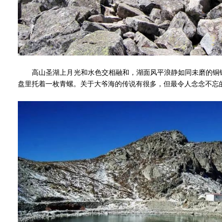
高山圣湖上月光和水色交相融和，湖面风平浪静如同未磨的铜镜
盘里托着一枚青螺。关于大爷海的传说有很多，但最令人念念不忘