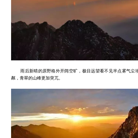
雨后新晴的原野格外开阔空旷，极目远望看不见半点雾气尘埃
粼，青翠的山峰更加突兀。