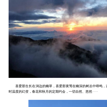
喜爱那生长在涧边的幽草，喜爱那黄莺在幽深的树丛中啼鸣，这
时温度的幻变，春花和秋月的定期约会，一切自然、悠然·····