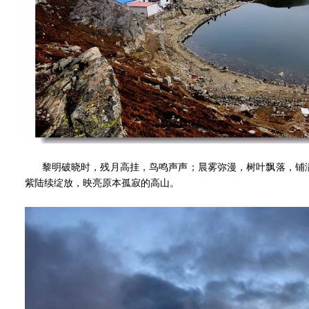
黎明破晓时，残月高挂，鸟鸣声声；晨雾弥漫，树叶飘落，铺满
紫陆续绽放，映亮原本孤寂的高山。