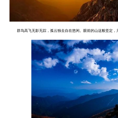
群鸟高飞无影无踪，孤云独去自在悠闲。眼前的山这般坚定，