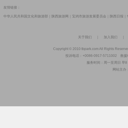
友情链接：
中华人民共和国文化和旅游部
｜
陕西旅游网
｜
宝鸡市旅游发展委员会
｜
陕西日报
｜
关于我们
｜
加入我们
Copyright © 2010 tbpark.com All Rights Reserve
投诉电话：+0086-0917-5711002 救援电
服务时间：周一至周日 早8：00
网站主办