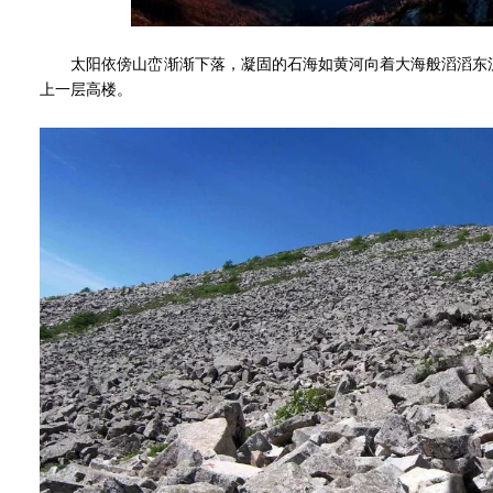
太阳依傍山峦渐渐下落，凝固的石海如黄河向着大海般滔滔东流
上一层高楼。