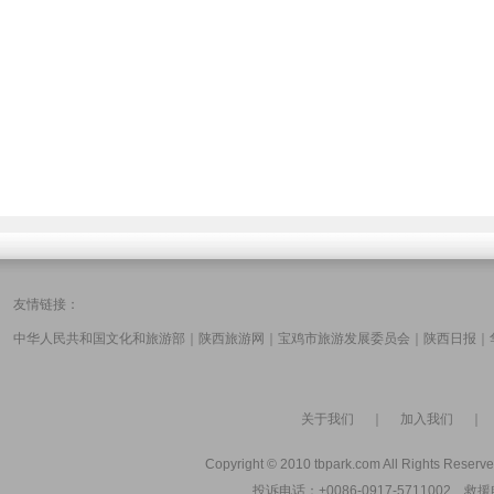
友情链接：
中华人民共和国文化和旅游部
｜
陕西旅游网
｜
宝鸡市旅游发展委员会
｜
陕西日报
｜
关于我们
｜
加入我们
Copyright © 2010 tbpark.com All Rights Reserve
投诉电话：+0086-0917-5711002 救援电