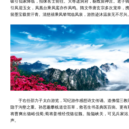
吸引仙家降临，招徕名士前往。天尊遗洞府，杨戬留神宫。老子骑
引凤迎玉女，凤凰台乘凤鸾亦作凤鸣。隋文帝唐玄宗多次宠幸，携
留墨宝载誉汗青。清慈禧乘凤辇驾临凤泉，游胜迹沐温泉无不尽兴
于右任邵力子太白游览，写纪游作感想诗文传诵。道佛儒三教同
隐于沟壑之重。孙思邈攀栈道尝百草，救苍生书圣典医百病。更有
将曹爽出骆峪伐蜀;蜀将姜维经傥骆征魏。险隘峡关，可见兵家浴
声。