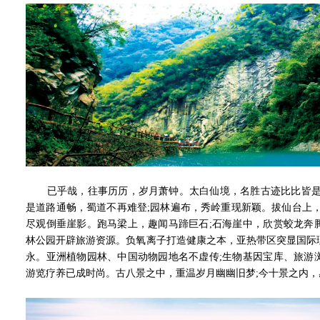
已乎哉，往事历历，岁月萧钟。太白仙境，名胜古迹比比皆是;
是道路通畅，蜀道不再难登;园林遍布，秀岭重现新颖。拔仙台上
尽观倒垂崖影。跑马梁上，趣闻马蹄巨石;石海崖中，欣赏蛟龙奔
林公园开辟旅游资源。负氧离子打造健康之本，亚热带区突显国际
永。亚洲植物园林、中国动物园地名不虚传;生物基因宝库、旅游
游览疗养已成时尚。古八景之中，重温岁月幽幽旧梦;今十景之内