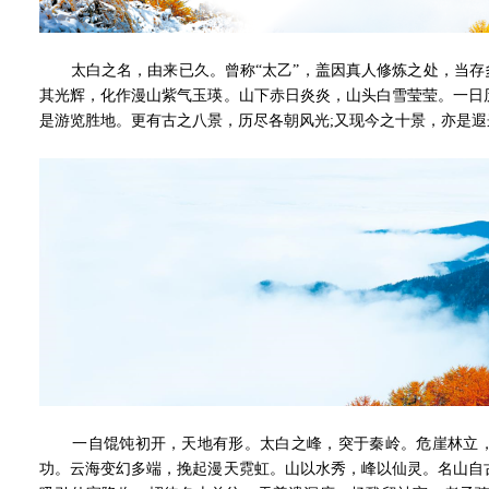
太白之名，由来已久。曾称“太乙”，盖因真人修炼之处，当存多
其光辉，化作漫山紫气玉瑛。山下赤日炎炎，山头白雪莹莹。一日
是游览胜地。更有古之八景，历尽各朝风光;又现今之十景，亦是遐
一自馄饨初开，天地有形。太白之峰，突于秦岭。危崖林立，
功。云海变幻多端，挽起漫天霓虹。山以水秀，峰以仙灵。名山自