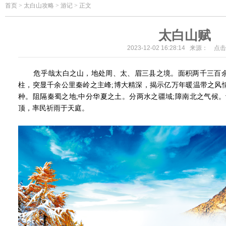
首页
>
太白山攻略 > 游记 > 正文
太白山赋
2023-12-02 16:28:14 来源： 点
危乎哉太白之山，地处周、太、眉三县之境。面积两千三百余
柱，突显千余公里秦岭之主峰;博大精深，揭示亿万年暖温带之风
种。阻隔秦蜀之地;中分华夏之土。分两水之疆域;障南北之气候
顶，率民祈雨于天庭。