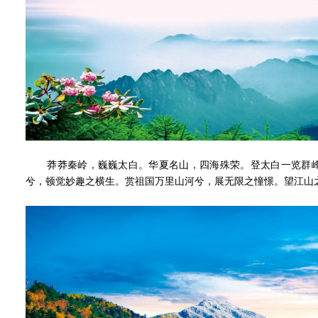
莽莽秦岭，巍巍太白。华夏名山，四海殊荣。登太白一览群峰
兮，顿觉妙趣之横生。赏祖国万里山河兮，展无限之憧憬。望江山之