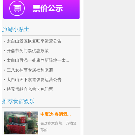
旅游小贴士
•
太白山景区恢复旺季运营公告
•
开斋节免门票优惠政策
•
太白山再添一处康养新阵地—太...
•
三八女神节专属福利来袭
•
太白山天下索道恢复运营公告
•
持无偿献血光荣卡免门票
推荐食宿娱乐
中宝达·春涧酒...
在这春意盎然、万物复
苏的...