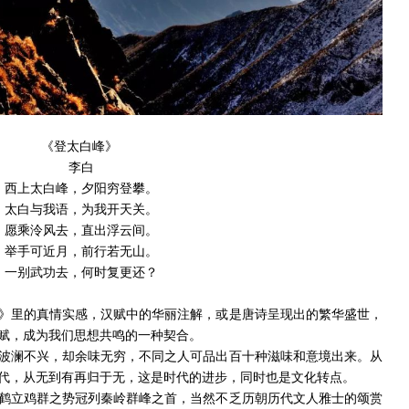
《登太白峰》
李白
西上太白峰，夕阳穷登攀。
太白与我语，为我开天关。
愿乘泠风去，直出浮云间。
举手可近月，前行若无山。
一别武功去，何时复更还？
》里的真情实感，汉赋中的华丽注解，或是唐诗呈现出的繁华盛世，
赋，成为我们思想共鸣的一种契合。
波澜不兴，却余味无穷，不同之人可品出百十种滋味和意境出来。从
代，从无到有再归于无，这是时代的进步，同时也是文化转点。
鹤立鸡群之势冠列秦岭群峰之首，当然不乏历朝历代文人雅士的颂赏