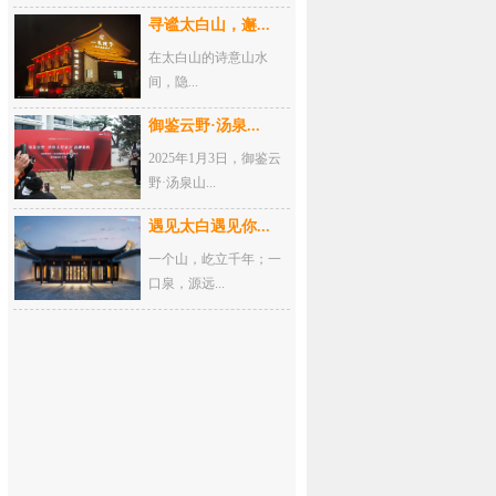
寻谧太白山，邂...
在太白山的诗意山水
间，隐...
御鉴云野·汤泉...
2025年1月3日，御鉴云
野·汤泉山...
遇见太白遇见你...
一个山，屹立千年；一
口泉，源远...