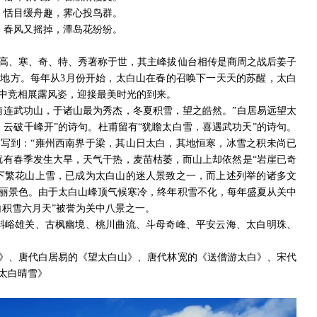
恬目缓舟趣，霁心投鸟群。
春风又摇掉，潭岛花纷纷。
高、寒、奇、特、秀著称于世，其主峰拔仙台相传是商周之战后姜子
地方。每年从3月份开始，太白山在春的召唤下一天天的苏醒，太白
中竞相展露风姿，迎接最美时光的到来。
南连武功山，于诸山最为秀杰，冬夏积雪，望之皓然。”白居易远望太
，云破千峰开”的诗句。杜甫留有“犹瞻太白雪，喜遇武功天”的诗句。
写到：“雍州西南界于梁，其山日太白，其地恒寒，冰雪之积未尚已
就有春季发生大旱，天气干热，麦苗枯萎，而山上却依然是“岩崖已奇
下繁花山上雪，已成为太白山的迷人景致之一，而上述列举的诸多文
丽景色。由于太白山峰顶气候寒冷，终年积雪不化，每年盛夏从关中
白积雪六月天”被誉为关中八景之一。
斜峪雄关、古枫幽境、桃川曲流、斗母奇峰、平安云海、太白明珠、
》、唐代白居易的《望太白山》、唐代林宽的《送僧游太白》、宋代
太白晴雪》