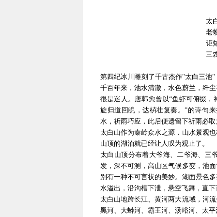
太
老
讵
三
第四纪冰川雕刻了千古杰作"太白三池
千百年来，池水清澈，水色蔚兰，纤尘
很是迷人。唐韩愈曾以“鱼虾可俯掇，
旋归道回睨，达枿壮复奏。”的诗句
水，祈雨巧应，此后便遗留下祈雨必取
太白山作为秦岭众水之源，山水景观也
山顶的湖泊就已经让人叹为观止了。
太白山顶分布着大爷海、二爷海、三爷
发，深不可测，高山区气候多变，池面
别有一种不可言状的美妙。湖面景色多
水溢出，沿沟槽下泄，悬空飞舞，直下
太白山地跨长江、黄河两大流域，河流
黑河、大蟒河、霸王河、汤峪河、太平