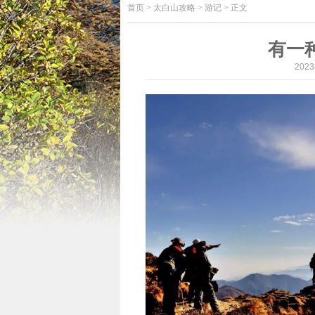
首页
>
太白山攻略 > 游记 > 正文
有一
202