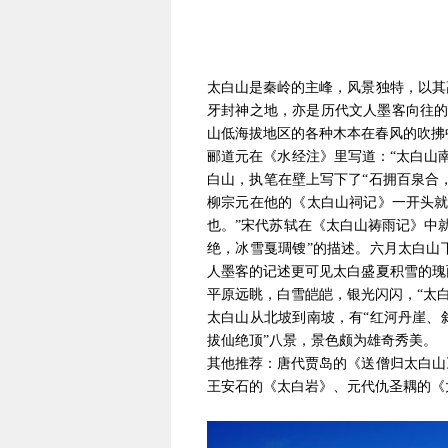
太白山是秦岭的主峰，风景独特，以其
牙封神之地，亦是历代文人墨客向往的
山低海拔地区的各种木本在春风的吹拂
郦道元在《水经注》里写道：“太白山
白山，执笔在壁上写下了“石拥百泉合
柳宗元在他的《太白山祠记》一开头就
也。”宋代苏轼在《太白山祷雨记》中
绝，冰雪戛琱锼”的描述。六月太白山
人墨客的记述更可见太白盛夏积雪的瑰
平原远眺，白雪皑皑，银光闪闪，“太
太白山从北坡到南坡，有“红河丹崖、
拔仙绝顶”八景，景色颇为雄奇秀美。
其他推荐：唐代贾岛的《送僧归太白山
王安石的《太白岩》、元代仇圣耦的《