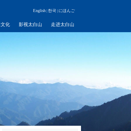
English
한국
にほんご
|
|
山文化
影视太白山
走进太白山