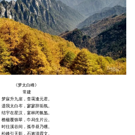
《梦太白峰》
常建
梦寐升九崖，杳霭逢元君。
遗我太白岑，寥寥辞垢氛。
结宇在星汉，宴林闭氤氲。
檐楹覆馀翠，巾舄生片云。
时往溪谷间，孤亭昼乃曛。
松峰引天影，石漱清霞文。