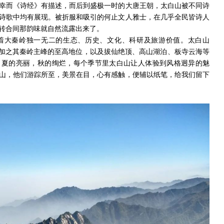
幸而《诗经》有描述，而后到盛极一时的大唐王朝，太白山被不同诗
诗歌中均有展现。被折服和吸引的何止文人雅士，在几乎全民皆诗人
转合间那韵味就自然流露出来了。
着大秦岭独一无二的生态、历史、文化、科研及旅游价值。太白山
，加之其秦岭主峰的至高地位，以及拔仙绝顶、高山湖泊、板寺云海等
，夏的亮丽，秋的绚烂，每个季节里太白山让人体验到风格迥异的魅
山，他们游踪所至，美景在目，心有感触，便辅以纸笔，给我们留下