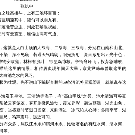
张执中
白之峰高接斗，上有三池环百亩；
蛟巨螭窟其中，罐勺可以雨九有。
知蕴隆苦虫虫，到处苍黎畏祝融。
农时有云霓望，谁信山高海气通。
"，这就是太白山顶的大爷海、二爷海、三爷海，分别在山南和山北。
不染，深不见底，若遇天气晴朗，阳光折射，湖面放射出五光十色，
神物安敢寇。林柯有脱叶，欲堕鸟惊救。争衔弯环飞，投弃急哺鷇。
来描绘这里的情景。相传唐贞观年间天大旱，京兆尹韩皋曾取这里的
太白池之水的风习。
极为壮观。先不说山下蜿蜒奔腾的59条河流将景观塑造，就单说在这
海及玉皇池、三清池等海子，有“高山明珠”之誉。池水清澈可鉴毫
常被云雾笼罩，雾开则微风波动，霞光异彩，碧波荡漾，湖光山色，
变，当盛夏时节烈日当空，来到湖边，冰气沁人心肺；多雨季节，湖
百尺，鸣声震耳，远近可闻。
分布众多，属汉江水系和渭河水系，比较著名的有红水河、湑水河、
河等。