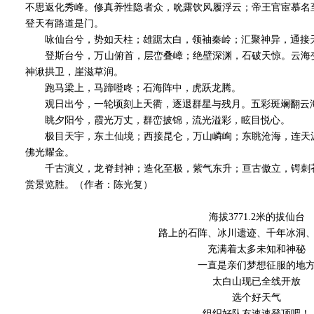
不思返化秀峰。修真养性隐者众，吮露饮风履浮云；帝王官宦慕名
登天有路道是门。
咏仙台兮，势如天柱；雄踞太白，领袖秦岭；汇聚神异，通接天
登斯台兮，万山俯首，层峦叠嶂；绝壁深渊，石破天惊。云海变
神湫拱卫，崖滋草润。
跑马梁上，马蹄噔咚；石海阵中，虎跃龙腾。
观日出兮，一轮顷刻上天衢，逐退群星与残月。五彩斑斓翻云
眺夕阳兮，霞光万丈，群峦披锦，流光溢彩，眩目悦心。
极目天宇，东土仙境；西接昆仑，万山嶙峋；东眺沧海，连天波
佛光耀金。
千古演义，龙脊封神；造化至极，紫气东升；亘古傲立，锷刺苍
赏景览胜。（作者：陈光复）
海拔3771.2米的拔仙台
路上的石阵、冰川遗迹、千年冰洞
充满着太多未知和神秘
一直是亲们梦想征服的地
太白山现已全线开放
选个好天气
组织好队友速速登顶吧！