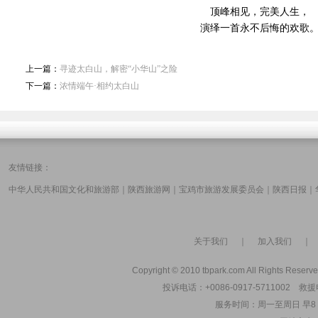
顶峰相见，完美人生，
演绎一首永不后悔的欢歌
上一篇：
寻迹太白山，解密“小华山”之险
下一篇：
浓情端午·相约太白山
友情链接：
中华人民共和国文化和旅游部
｜
陕西旅游网
｜
宝鸡市旅游发展委员会
｜
陕西日报
｜
关于我们
｜
加入我们
Copyright © 2010 tbpark.com All Rights Reserve
投诉电话：+0086-0917-5711002 救援电
服务时间：周一至周日 早8：00