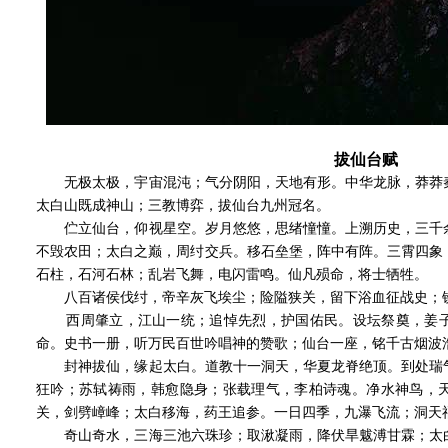
拔仙台赋
无极太极，宇宙混沌；气分阴阳，天地有形。中华龙脉，莽莽秦
太白山既成神山；三教博弈，拔仙台九州冠名。
伫立仙台，仰视星空。岁月悠悠，思绪憧憧。上溯历史，三千余
不毁农田；太白之巅，周纣交兵。移石垒堡，阵中有阵。三霄四象
石柱，石河石林；乱岩飞舞，电闪雷鸣。仙凡殒命，将士牺牲。
八百诸侯伐纣，帝辛灰飞埃尘；险隘狭关，留下浴血征战史；铁
西周肇立，江山一统；追悼先烈，护国佑民。设坛祭奠，姜子
命。史书一册，听万民百世吟唱神的赞歌；仙台一座，铭千古烟波
封神拔仙，缘起太白。道教十一洞天，华夏龙脊绝顶。到处瑞气
狂吟；苏轼祷雨，韩愈隐身；张载理气，李柏诗魂。净水神鸟，
关，剑劈嶂峰；太白移海，药王追参。一日四季，九瀑飞流；洞天
奇山奇水，三海三池六珠珍；取湫凝雨，降伏旱魃溥甘霖；太白