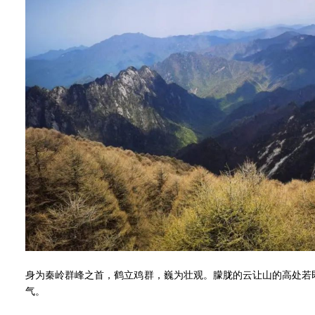
身为秦岭群峰之首，鹤立鸡群，巍为壮观。朦胧的云让山的高处若
气。