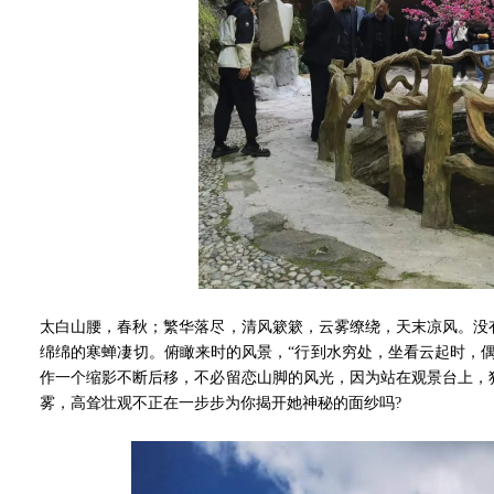
太白山腰，春秋；繁华落尽，清风簌簌，云雾缭绕，天末凉风。没
绵绵的寒蝉凄切。俯瞰来时的风景，“行到水穷处，坐看云起时，
作一个缩影不断后移，不必留恋山脚的风光，因为站在观景台上，
雾，高耸壮观不正在一步步为你揭开她神秘的面纱吗?