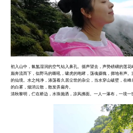
初入山中，氤氲湿润的空气钻入鼻孔。循声望去，声势磅礴的莲花
巅奔流而下，似野马的嘶吼，啸虎的咆哮，荡魂摄魄，掷地有声。
的仙境。水之纯净，涤荡着久居尘世的杂尘，当水穿山破壁，在峰
的白雾，烟消云散，散发弄扁舟。
清秋黎明，伫在桥边，水珠抛洒，凉风拂面。一人一瀑布，一境一