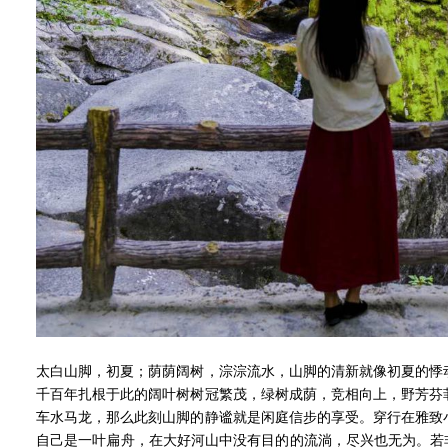
太白山脚，初夏；荫荫阔树，淙淙流水，山脚的清新就像初夏的悸
千百年扎根于此的阔叶树树冠繁茂，绿树成荫，竞相向上，野芳芬
车水马龙，那么此刻山脚的静谧就是闲庭信步的享受。穿行在雅致
自己是一叶扁舟，在大好河山中没有目的的流淌，尽兴也无为。若