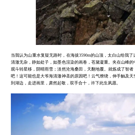
当我认为山重水复疑无路时，在海拔3590m的山顶，太白山给我
清澈无杂，静如处子，如墨色渲染的画卷，苍黛凝重。夹在山峰的
观斗转星移，阴晴雨雪；淡然沧海桑田，天翻地覆。就炼成了智者
吧！这可能也是大爷海清澈神圣的原因吧！云气缭绕，伸手触及天
到湖边，走进画里，肃然起敬，双手合十，许下此生夙愿。