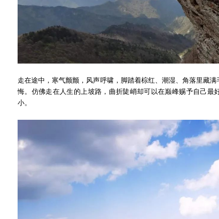
走在途中，寒气颤颤，风声呼啸，脚踏着棕红、潮湿、角落里藏满
悔。仿佛走在人生的上坡路，曲折陡峭却可以在巅峰赐予自己最
小。