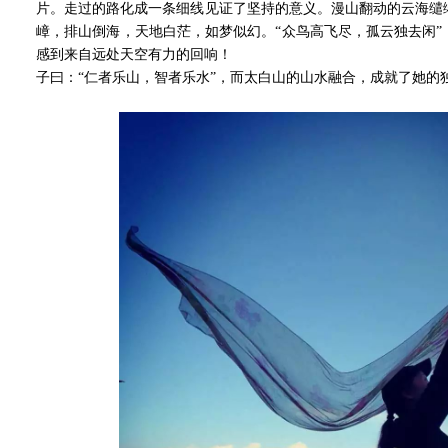
片。走过的路化成一条细线见证了坚持的意义。漫山翻动的云海缱
嶂，排山倒海，天地白茫，如梦似幻。“众鸟高飞尽，孤云独去闲
感到来自远处天空有力的回响！
子曰：“仁者乐山，智者乐水”，而太白山的山水融合，成就了她的