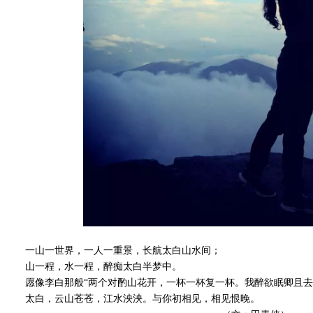
一山一世界，一人一重景，长航太白山水间；
山一程，水一程，醉痴太白半梦中。
愿像李白那般“两个对酌山花开，一杯一杯复一杯。我醉欲眠卿且去
太白，云山苍苍，江水泱泱。与你初相见，相见恨晚。