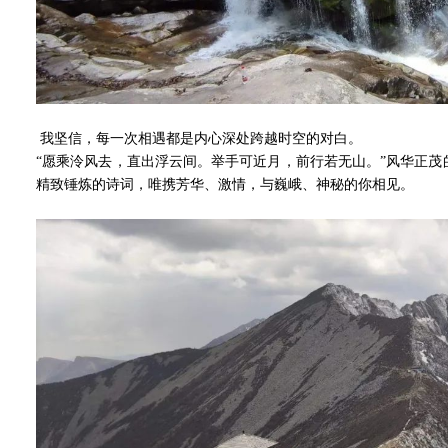
我坚信，每一次相遇都是内心深处跨越时空的对白。
“愿乘泠风去，直出浮云间。举手可近月，前行若无山。”风华正
精致锤炼的诗词，唯携芳华、激情，与巍峨、神秘的你相见。