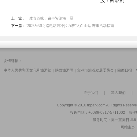
（文：田青侠）
上一篇：
一缕青苔味，诸事皆沧海一粟
下一篇：
“2023丝绸之路电动陆冲拉力赛”太白山站 赛事活动指南
友情链接：
中华人民共和国文化和旅游部
｜
陕西旅游网
｜
宝鸡市旅游发展委员会
｜
陕西日报
｜
关于我们
｜
加入我们
Copyright © 2010 tbpark.com All Rights Reserve
投诉电话：+0086-0917-5711002 救援电
服务时间：周一至周日 早8：00
网站主办