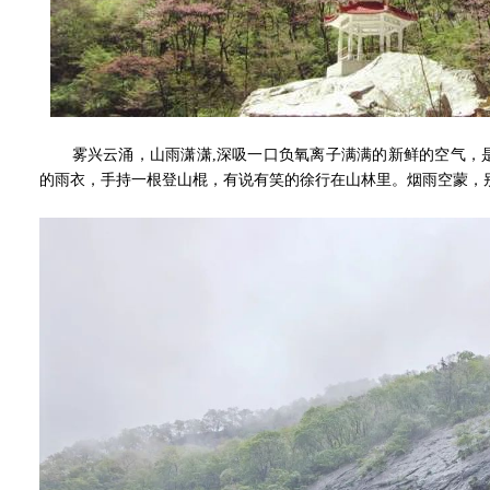
雾兴云涌，山雨潇潇,深吸一口负氧离子满满的新鲜的空气，是
的雨衣，手持一根登山棍，有说有笑的徐行在山林里。烟雨空蒙，