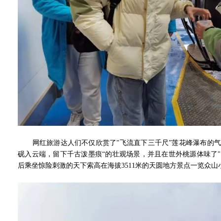
网红旅游达人们不仅欣赏了"飞流直下三千尺”莲花峰瀑布的气
砚入云端，留下千古泼墨痕“的壮观场景，并且在世外桃源体味了
后乘坐惊险刺激的天下索高在海拔3511米的天圆地方景点一览众山小