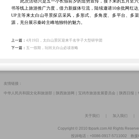
此次活动只是五一小长假前夕的造势宣传，接下来的五月至六月
书等线上旅游推广力度，借力新媒体引流，陆续邀请10余批网红
UP主等来太白山寻景探店采风，多形式、多角度、多平台、多
源，充分展示秦岭主峰地独特的魅力。
上一篇：
4月19日，太白山景区迎来千名学子大型研学团
下一篇：
五一假期，玩转太白山必读攻略
友情链接：
中华人民共和国文化和旅游部
｜
陕西旅游网
｜
宝鸡市旅游发展委员会
｜
陕西日报
｜
关于我们
｜
加入我们
Copyright © 2010 tbpark.com All Rights Reserve
投诉电话：+0086-0917-5711002 救援电