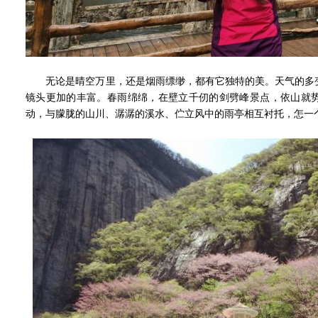
无论是晴空万里，还是烟雨缥缈，都有它独特的美。天气的多变
镜头更加的丰富。春雨绵绵，在壁立千仞的剑劈峰景点，依山就
动，与朦胧的山川、潺潺的溪水、伫立风中的雨亭相互衬托，怎一