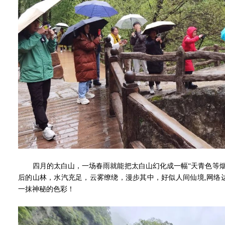
四月的太白山，一场春雨就能把太白山幻化成一幅“天青色等烟
后的山林，水汽充足，云雾缭绕，漫步其中，好似人间仙境,网络
一抹神秘的色彩！