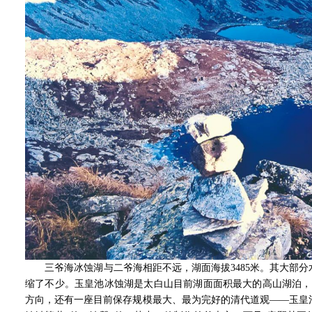
三爷海冰蚀湖与二爷海相距不远，湖面海拔3485米。其大部分
缩了不少。玉皇池冰蚀湖是太白山目前湖面面积最大的高山湖泊，
方向，还有一座目前保存规模最大、最为完好的清代道观——玉皇