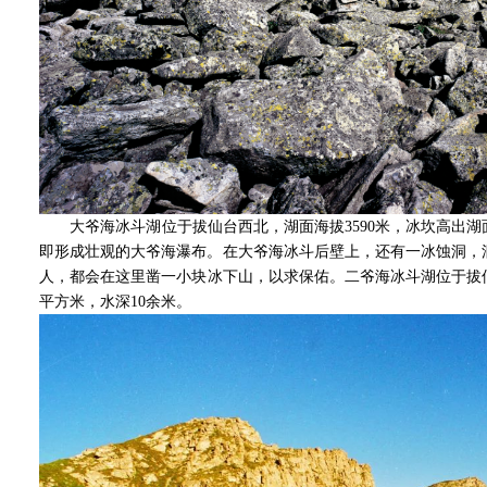
大爷海冰斗湖位于拔仙台西北，湖面海拔3590米，冰坎高出湖
即形成壮观的大爷海瀑布。在大爷海冰斗后壁上，还有一冰蚀洞，
人，都会在这里凿一小块冰下山，以求保佑。二爷海冰斗湖位于拔仙台
平方米，水深10余米。