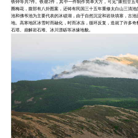
铁钟等共7件。铁罄2件，其中一件制作简单大方，可见“康熙廿五年
圈梅花，腹部有八卦图案，还铸有民国三十五年重修太白山三清池
池和佛爷池为主要代表的冰碛湖，由于自然沉淀和岩块填塞，古池
地。高寒地区冰雪时而融化，时而冰冻，循环反复，造就了许多奇
石塔、崩解岩石堆、冰川漂砾等冰缘地貌。