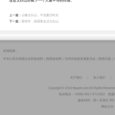
这是太白山所赋予一个人最平等的待遇。
上一篇：
云瞰太白山，不负夏日时光
下一篇：
那些年，徐霞客走过太白山
友情链接：
中华人民共和国文化和旅游部
｜
陕西旅游网
｜
宝鸡市旅游发展委员会
｜
陕西日报
｜
关于我们
｜
加入我们
Copyright © 2010 tbpark.com All Rights Reserve
投诉电话：+0086-0917-5711002 救援电
服务时间：周一至周日 早8：00
网站主办