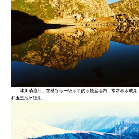
冰川消退后，在槽谷每一级冰阶的冰蚀盆地内，常常积水成湖，
和玉皇池冰蚀湖。