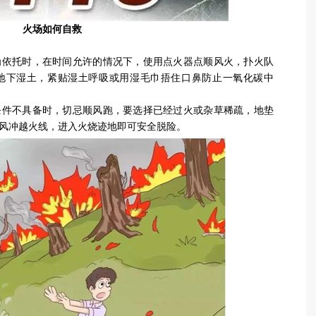
火场如何自救
为依托时，在时间允许的情况下，使用点火器点顺风火，扑火队
地下湿土，紧贴湿土呼吸或用湿毛巾捂住口鼻防止一氧化碳中
条件不具备时，切忌顺风跑，要选择已经过火或杂草稀疏，地垫
风冲越火线，进入火烧迹地即可安全脱险。