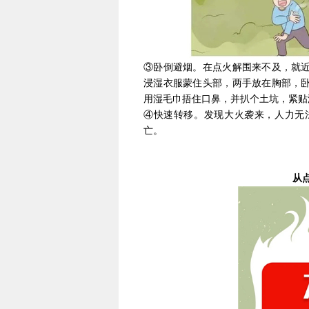
③卧倒避烟。在点火解围来不及，就
浸湿衣服蒙住头部，两手放在胸部，
用湿毛巾捂住口鼻，并扒个土坑，紧贴
④快速转移。发现大火袭来，人力无
亡。
从