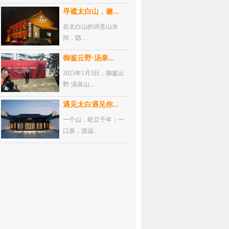
寻谧太白山，邂...
在太白山的诗意山水
间，隐...
御鉴云野·汤泉...
2025年1月3日，御鉴云
野·汤泉山...
遇见太白遇见你...
一个山，屹立千年；一
口泉，源远...