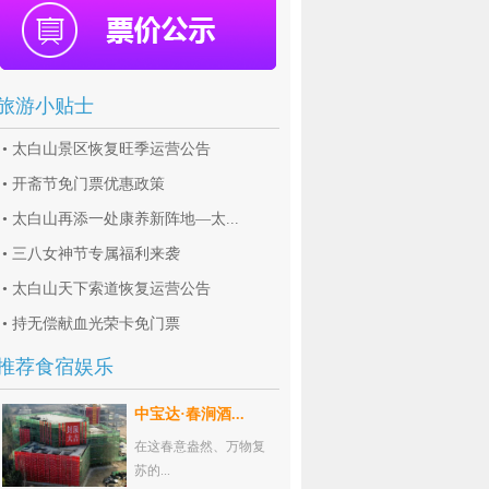
旅游小贴士
•
太白山景区恢复旺季运营公告
•
开斋节免门票优惠政策
•
太白山再添一处康养新阵地—太...
•
三八女神节专属福利来袭
•
太白山天下索道恢复运营公告
•
持无偿献血光荣卡免门票
推荐食宿娱乐
中宝达·春涧酒...
在这春意盎然、万物复
苏的...