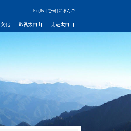
English
한국
にほんご
|
|
山文化
影视太白山
走进太白山