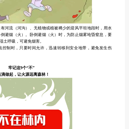
近有河流（河沟）、无植物或植被稀少的迎风平坦地段时，用水
卧倒避烟（火）。卧倒避烟（火）时，为防止烟雾呛昏窒息，要
湿土呼吸，可避免烟害。
法控制时，只要时间允许，迅速转移到安全地带，避免发生伤
牢记这9个“不”
点滴做起，让火源远离森林！