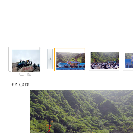
<上一组
图片 3_副本