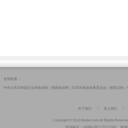
友情链接：
中华人民共和国文化和旅游部
｜
陕西旅游网
｜
宝鸡市旅游发展委员会
｜
陕西日报
｜
关于我们
｜
加入我们
Copyright © 2010 tbpark.com All Rights Reserve
投诉电话：+0086-0917-5711002 救援电