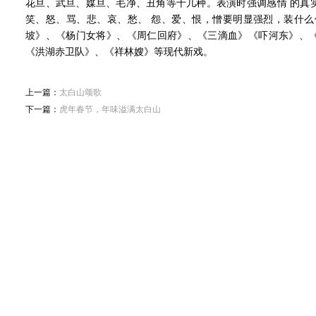
花旦、武旦、媒旦、毛净、丑角等十几种。表演时强调感情 的真
笑、怒、骂、悲、哀、愁、 怨、爱、恨，憎要明显强烈，装什么
坡》、《杨门女将》、《周仁回府》、《三滴血》《吓河东》、
《洪湖赤卫队》、《祥林嫂》等现代新戏。
上一篇：
太白山颂歌
下一篇：
虎年春节，年味溢满太白山