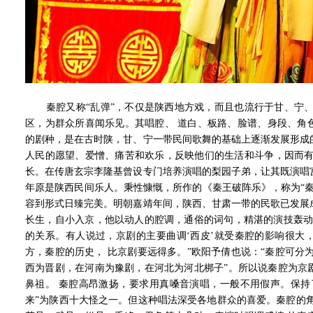
秦腔又称“乱弹”，不仅是陕西地方戏，而且也流行于甘、宁、
区，为群众所喜闻乐见。其唱腔、 道白、板路、脸谱、身段、角
的剧种，是在古时陕，甘、宁一带民间歌舞的基础上逐渐发展形成
人民的愿望、爱憎、痛苦和欢乐，反映他们的生活和斗争，因而有
长。在传唐玄宗李隆基曾设专门培养演唱的梨园子弟，让其既演唱
年原是陕西民间乐人。秉性慷慨，所作的《秦王破阵乐》，称为“
容到形式日臻完美。明朝嘉靖年间，陕西、甘肃一带的民歌已发展
长生，自小入京，他以动人的腔调，通俗的词句，精湛的演技轰动
的关系。有人说过，京剧的主要曲调‘西皮’就受秦腔的影响很大
方，秦腔的历史， 比京剧要远得多。”欧阳予倩也说：“秦腔可分
西为晋剧，在河南为豫剧，在河北为河北梆子”。所以说秦腔为京
鼻祖。 秦腔高昂激扬，要求用真嗓音演唱，一般不用假声。保持
来”为陕西十大怪之一。但这种唱法深受各地群众的喜爱。秦腔的