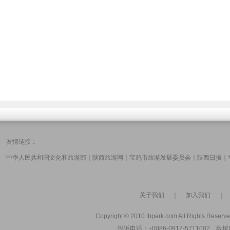
友情链接：
中华人民共和国文化和旅游部
｜
陕西旅游网
｜
宝鸡市旅游发展委员会
｜
陕西日报
｜
关于我们
｜
加入我们
Copyright © 2010 tbpark.com All Rights Reserve
投诉电话：+0086-0917-5711002 救援电