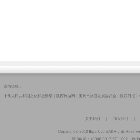
友情链接：
中华人民共和国文化和旅游部
｜
陕西旅游网
｜
宝鸡市旅游发展委员会
｜
陕西日报
｜
关于我们
｜
加入我们
Copyright © 2010 tbpark.com All Rights Reserve
投诉电话：+0086-0917-5711002 救援电