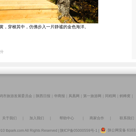
，穿梭其中，仿佛步入一片静谧的金色海洋。
分
鸡市旅游发展委员会
｜
陕西日报
｜
华商报
｜
凤凰网
｜
第一旅游网
｜
同程网
｜
蚂蜂窝
｜
关于我们
｜
加入我们
｜
帮助中心
｜
商家合作
｜
联系我们
陕公网安备 61032
10 tbpark.com All Rights Reserved |
陕ICP备05000559号-1
|