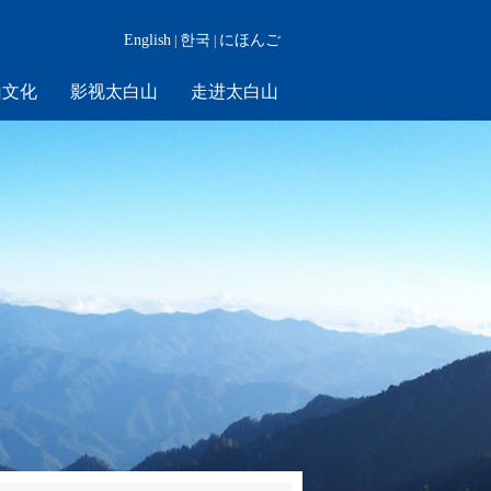
English
한국
にほんご
|
|
山文化
影视太白山
走进太白山