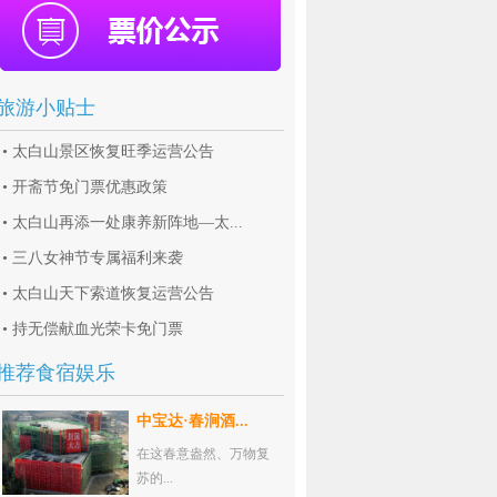
旅游小贴士
•
太白山景区恢复旺季运营公告
•
开斋节免门票优惠政策
•
太白山再添一处康养新阵地—太...
•
三八女神节专属福利来袭
•
太白山天下索道恢复运营公告
•
持无偿献血光荣卡免门票
推荐食宿娱乐
中宝达·春涧酒...
在这春意盎然、万物复
苏的...