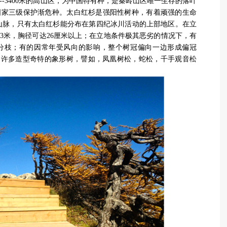
--3400米的高山区，为中国特有种，是秦岭山区唯一生存的落叶
国家三级保护渐危种。太白红杉是强阳性树种，有着顽强的生命
岭山脉，只有太白红杉能分布在第四纪冰川活动的上部地区。在立
13米，胸径可达26厘米以上；在立地条件极其恶劣的情况下，有
分枝；有的因常年受风向的影响，整个树冠偏向一边形成偏冠
到许多造型奇特的象形树，譬如，凤凰树松，蛇松，千手观音松