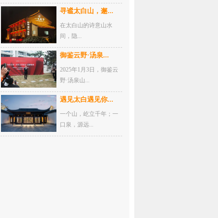
寻谧太白山，邂...
在太白山的诗意山水
间，隐...
御鉴云野·汤泉...
2025年1月3日，御鉴云
野·汤泉山...
遇见太白遇见你...
一个山，屹立千年；一
口泉，源远...