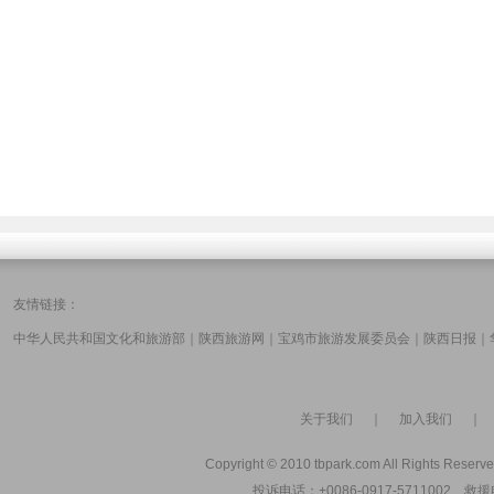
友情链接：
中华人民共和国文化和旅游部
｜
陕西旅游网
｜
宝鸡市旅游发展委员会
｜
陕西日报
｜
关于我们
｜
加入我们
Copyright © 2010 tbpark.com All Rights Reserve
投诉电话：+0086-0917-5711002 救援电