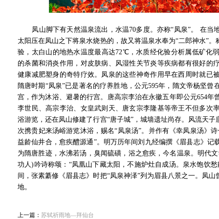
凤山脚下有天然温泉流出，水温70多度。亦称“凤泉”。 在当
太阳压在凤山之下将泉水烧热的，故又将温泉水奉为“二郎神水”。
验，太白山的地热水温度最高达72℃，水质经化验分析属低矿化
的杀菌和消炎作用，对皮肤病、风湿性关节炎等疾病都有很好的
健康减肥塑身的奇特疗效。凤泉的这些神奇作用早在西周时就已
隋唐时期“凤泉”已是著名的疗养胜地，公元595年，隋文帝杨坚
宫，作为沐浴、避暑的行宫。唐高宗李治在永徽五年即公元654年
李世民、高宗李治、女皇武则天、唐玄宗李隆基等帝王不但多次
浴游览，还在凤山修建了行宫“唐子城”，城墙遗址尚存。风流天子
次携贵妃来汤峪游览沐浴，赐名“凤泉汤”。并作有《幸凤泉汤》诗
益龄仙井合，愈疾醴源通”。明万历年间刘九经编撰《眉县志》记
为隋唐胜迹，水沸若汤，臭闻硫磺，浴之愈疾，今名温泉。明代文
功人)吟诗称颂：“凤凰山
下藏太阳，不施炉灶自成汤。泉水饱饮愁
间，张素纂修《眉县志》时把“凤泉神泽”列为眉县八景之一。凤山
地。
上一篇：
苏轼祈雨地—拜仙台