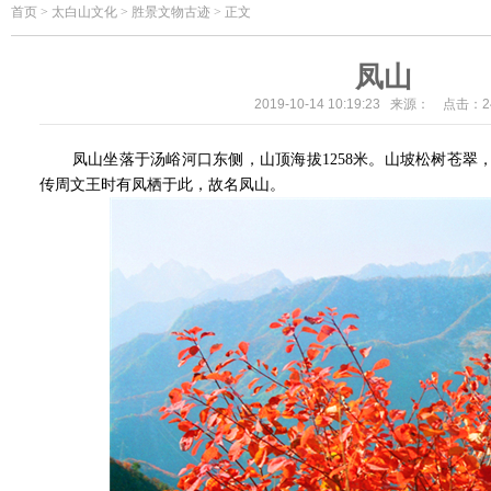
首页
>
太白山文化 > 胜景文物古迹 > 正文
凤山
2019-10-14 10:19:23 来源： 点击：
2
凤山坐落于汤峪河口东侧，山顶海拔1258米。山坡松树苍翠
传周文王时有凤栖于此，故名凤山。