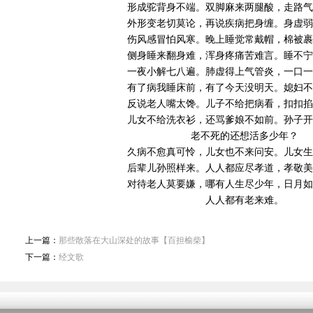
形成驼背身不端。双脚麻来两腿酸，走路气
外形变老切莫论，再说疾病把身缠。身虚弱
伤风感冒怕风寒。晚上睡觉常戴帽，棉被裹
侧身睡来翻身难，浑身疼痛苦难言。睡不宁
一夜小解七八遍。肺虚得上气管炎，一口一
有了病我睡床前，有了今天没明天。媳妇不
反说老人嘴太馋。儿子不给把病看，扣扣掐
儿女不给洗衣衫，还骂爹娘不如前。孙子开
老不死的还想活多少年？
久病不愈真可怜，儿女也不来问安。儿女生
后辈儿孙照样来。人人都应尽孝道，孝敬美
对待老人莫要嫌，哪有人生尽少年，日月如
人人都有老来难。
上一篇：
那些散落在大山深处的故事【百担榆柴】
下一篇：
经文歌