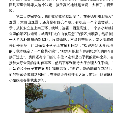
回到家里告诉家人这个决定，孩子高兴地跳起来说：太棒了，明
喽。
第二天吃完早饭，我们收拾收拾就出发了。在高德地图上输入“
逸景，太白山逸景，还真是有好几个呢，有机会一个个去尝试。
示，从长安立交上南三环，绕城，连霍，西宝高速，一个多小时就看
公里的景区快速道，就看到“太白山欢迎您”的景区指示牌，然后按
一大片古朴建筑的别墅区。没搞错吧，不是叫营地么，怎么看着
停到停车场，门口保安小伙子上前敬礼问到：“欢迎您到逸景营地
的，我昨晚定了一个庭荫小院”，“那您可以把车停到您房间的停车
接开过去”。房间还有专门的订车位？这倒是出乎我的意料之外。
接待大厅全面的临时停车区，然后下车到接待大厅办理入住手续。“
小姑娘和小伙子齐声欢迎让我很高兴，“您好，您的房间在C802
们的管家会带您到房间”，在提供证件和押金之后，前台小姑娘麻
小姑娘准备带我去房间。