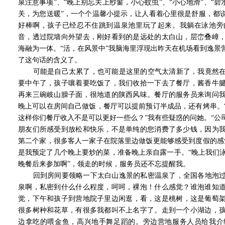
泉注意事项”、“晚上别忘关上纱窗，小心蚊虫”、“小心地滑”、“碧
关，为您送暖”，一个个温馨小提示，让人看着心里很是舒服，都
好棒啊，孩子已经忍不住跳到温泉池里玩了起来。我躺在泳池旁
音，透过院墙向外望去，刚好看到的是远处的太白山，层峦叠嶂
海融为一体。“活，在风景中”我脑海里浮现出昨天在机场看到逸景
了这句话的含义了。
可能是自己太累了，也可能是这里的空气太清新了，我竟然在
要中午了，孩子嚷着要吃饭了，我们收拾一下去了餐厅，酱香牛
再来三碗岐山臊子面，很地道的陕西风味。餐厅的服务员来询问
晚上可以在房间自己做饭，餐厅可以提前预订半成品，还有烤串。
这样你们餐厅收入不是可以更好一些么？”我有些疑惑的问她。“公
朋友们所感受到放松和快乐，不是单纯的您消费了多少钱，因为
第二个家，很多客人一家子在院落里边做饭更能够感受到度假的感
是我预定了几个晚上要炒的菜，准备晚上亲自露一手。“晚上我们泳池
晚餐后来参加啊”，领走的时候，服务员还不忘提醒我。
回到房间要领略一下太白山逸景的私密温泉了，全国各地泡过
泉啊，私密到什么什么程度，呵呵，裸泡！什么感觉？谁泡谁知
觉，下午和孩子到营地院子里边闲逛，看，这是桃树，这是葡萄
很多树种和花草，有很多我都叫不上名字了。走到一个小湖边，
边拿吃的喂金鱼，高兴地手舞足蹈的。旁边营地服务人员给我介