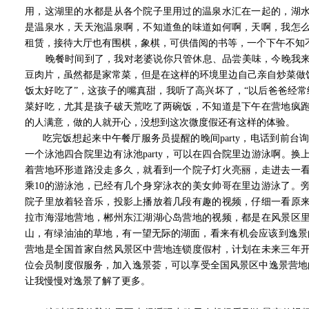
用，这湖里的水都是从各个院子里用过的温泉水汇在一起的，湖
是温泉水，天天泡温泉啊，不知道鱼的味道如何啊，天啊，我怎
租赁，接待大厅也有围棋，象棋，可供借阅的书等，一个下午不知
晚餐时间到了，我对老婆说你只管休息、品尝美味，今晚我来
豆肉片，虽然都是家常菜，但是在这样的环境里边自己亲自炒菜做饭
饭太好吃了”，这孩子的嘴真甜，我听了高兴坏了，“以后爸爸经常
菜好吃，尤其是孩子破天荒吃了两碗饭，不知道是下午在营地疯
的人满意，做的人就开心，没想到这次微度假还有这样的体验。
吃完饭想起来中午餐厅服务员提醒的晚间party，电话到前台询问详
一个泳池四合院里边有泳池party，可以在四合院里边游泳啊。
着营地环形道路没走多久，就看到一个院子灯火亮丽，走进去一看，
乘10的游泳池，已经有几个身穿泳衣的美女帅哥在里边游泳了。
院子里放着轻音乐，投影上播放着几段有趣的视频，仔细一看原
拉市海湿地营地，郴州东江湖湖心岛营地的视频，都是在风景区
山，有绿油油的草地，有一望无际的湖面，看来有机会应该到逸景
营地是全国首家自然风景区中营地连锁度假村，计划在未来三年开
位会员制度假服务，加入逸景荟，可以享受全国风景区中逸景营地
让我慢慢对逸景了解了更多。