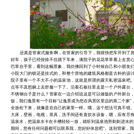
还真是管家式服务啊，在管家的引导下，我很快把车开到了房
好车，孩子已经按捺不住跳下车来，满院子的花花草草看上去赏
巴草在手里，看到这幅景象，我仿佛回到了小时候自己和小朋友
小院大门的锁还是挂式的，和整个营地的建筑风格都是古朴的设
院子里有一个不大不小的温泉池，这就是所谓的露天私密温泉吧
点等不及想躺上去舒服一下了。沿着石板往里走是一个户外露台
不锈钢台子是什么？管家在一边介绍说这是可以做饭的户外厨台
饭，我们逸景有一个目标“让逸景成为您在风景区里边的第二个家”
全放松下来，就像是在自己的家里一样。哦，这个想法可真不错
大床，壁画，电视，茶具，洗手间还有直饮水设备，嗯，应有尽
温泉水，把温泉水卡在卡槽轻轻一放，就听到温泉池旁刺刺进水的
期间，您有任何问题都可以联系我，您好好休息吧”。送别管家，我