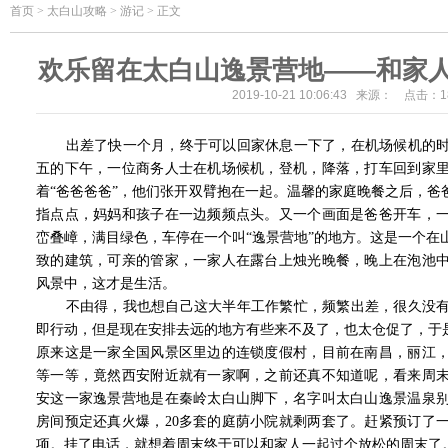
首页
>
太白山攻略 > 游记 > 正文
欢乐留在太白山逸景营地——和家
2019-10-21 10:06:43 来源： 点击：
1
出差了快一个月，终于可以回家休息一下了，在机场候机的时
五的下午，一位商务人士在机场候机，登机，降落，打车回到家
着“爸爸爸爸”，他们张开双臂抱在一起。温馨的家庭晚餐之后，爸
指点点，妈妈和孩子在一边频频点头。又一个画面是爸爸开车，
峦叠嶂，满目绿色，车停在一个叫“逸景营地”的地方。这是一个在
致的建筑，可亲的管家，一家人在露台上烛光晚餐，晚上在泡池
风景中，这才是生活。
不由得，我也想自己这大半年工作繁忙，频繁出差，很久没有
即行动，但是现在安排去远的地方有些来不及了，也太仓促了，于是
原来这是一家全国风景区里边的连锁度假村，目前在南昌，丽江
等一等，竟然西安附近就有一家啊，之前还真不知道呢，看来周
安这一家逸景营地是在秦岭太白山脚下，名字叫太白山逸景温泉
房间预定还真火爆，20多套的庭荫小院就剩两套了。赶紧预订了
项。挂了电话，就想着周末终于可以和家人一起过个放松的周末了