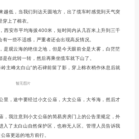
越低，当我们到达天圆地方，出了缆车时感觉到天气突
经穿上了棉衣。
西安市平均海拔400米，短时间内从几百米上升到三千
会有一些不适感，严重者还会出现高反情况。
是观云海的绝佳之地，但是今天眼前全是大雾，白茫茫
都是在此转一转，然后再乘坐缆车就下山了。
岭主峰太白山”的石碑前留了影，穿上棉衣稍作休息后就
里，途中要经过小文公庙，大文公庙，大爷海，然后才
，我注意到小文公庙的简易房房门上的公告里规定，外
进入了太白山自然保护区，也称无人区。管理人员告诉我
小文公庙更远的地方前行。