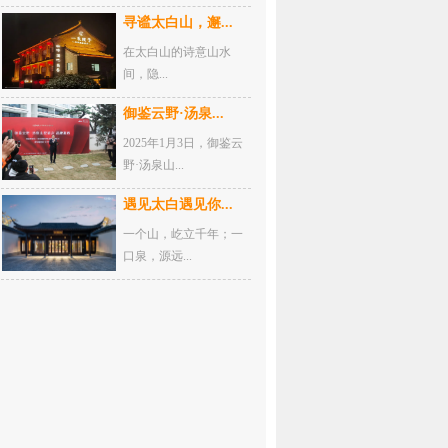
寻谧太白山，邂...
在太白山的诗意山水
间，隐...
御鉴云野·汤泉...
2025年1月3日，御鉴云
野·汤泉山...
遇见太白遇见你...
一个山，屹立千年；一
口泉，源远...