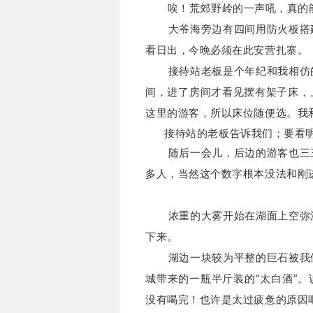
唉！
荒郊野岭的一声吼，真的
大爷海旁边有四间用防火板搭建
看日出，今晚必须在此安营扎寨。
接待站老板是个年纪和我相仿的
间，进了房间才看见摆有架子床，
这里的游客，所以床位随便选。
我
接待站的老板告诉我们；要看明
随后一会儿，后边的游客也
三
多人，当然这个数字根本没法和刚
浓重的大雾开始在湖面上空弥漫
下来。
湖边一块较为平整的巨石被我们
城带来的一瓶半斤装的“太白酒”。
没有喝完！
也许是太过疲惫的原因