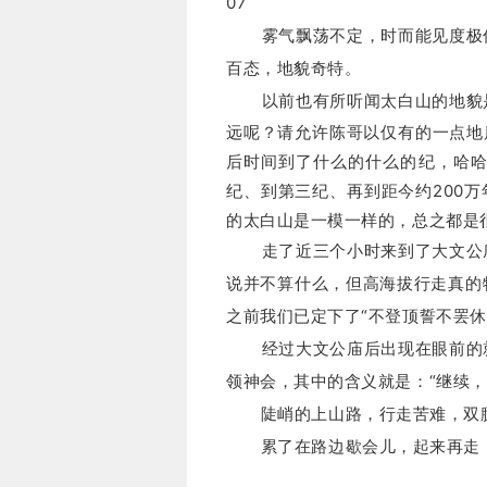
07
雾气飘荡不定，时而能见度极低
百态，地貌奇特。
以前也有所听闻太白山的地貌是
远呢？请允许陈哥以仅有的一点地
后时间到了什么的什么的纪，哈哈
纪、到第三纪、再到距今约200万
的太白山是一模一样的，总之都是
走了近三个小时来到了大文公庙
说并不算什么，但高海拔行走真的
之前我们已定下了“不登顶誓不罢休
经过大文公庙后出现在眼前的就
领神会，其中的含义就是：
“继续，
陡峭的上山路，行走苦难，双腿
累了在路边歇会儿，起来再走