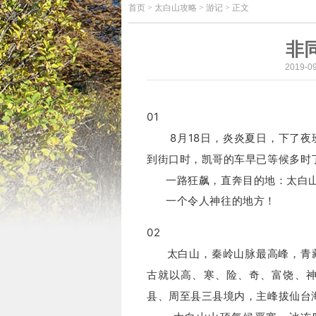
首页
>
太白山攻略 > 游记 > 正文
非
2019-
01
8月18日，炎炎夏日，下了夜
到街口时，凯哥的车早已等候多时
一路狂飙，直奔目的地：
太白
一个令人神往的地方！
02
太白山，秦岭山脉最高峰，青藏
古就以高、寒、险、奇、富饶、
县、周至县三县境内，主峰拔仙台海拔