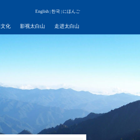
English
한국
にほんご
|
|
山文化
影视太白山
走进太白山