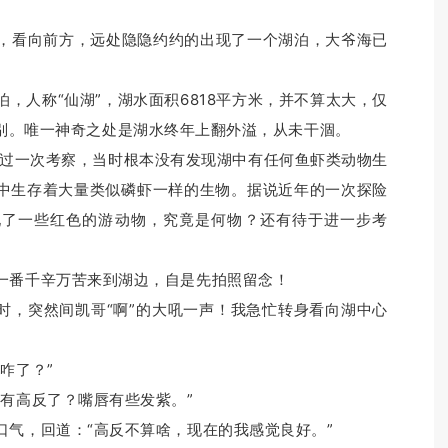
看向前方，远处隐隐约约的出现了一个湖泊，大爷海已
人称“仙湖”，湖水面积6818平方米，并不算太大，仅
别。
唯一神奇之处是湖水终年上翻外溢，从未干涸。
过一次考察，当时根本没有发现湖中有任何鱼虾类动物生
中生存着大量类似磷虾一样的生物。
据说近年的一次探险
现了一些红色的游动物，究竟是何物？
还有待于进一步考
一番千辛万苦来到湖边，自是先拍照留念！
时，突然间凯哥“啊”的大吼一声！
我急忙转身看向湖中心
“咋了？
”
是有高反了？
嘴唇有些发紫。
”
口气，回道：
“高反不算啥，现在的我感觉良好。
”