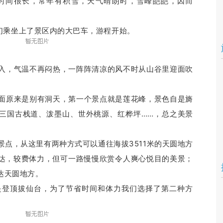
间很长，常年有积雪，天气晴朗时，雪峰皑皑，因而
乘坐上了景区内的大巴车，游程开始。
，气温不再闷热，一阵阵清凉的风不时从山谷里迎面吹
原来是别有洞天，第一个景点就是莲花峰，景色自是旖
三国古栈道、泼墨山、世外桃源、红桦坪……，总之美景
，从这里有两种方式可以通往海拔3511米的天圆地方
达，较费体力，但可一路慢慢欣赏令人爽心悦目的美景；
达天圆地方。
顶拔仙台，为了节省时间和体力我们选择了第二种方