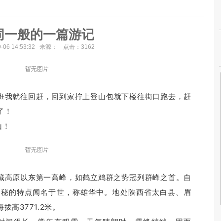
同一般的一篇游记
09-06 14:53:32 来源： 点击：
3162
班我就往回赶，回到家拧上登山包就下楼往街口跑去，赶
了！
山！
高原以东第一高峰，如鹤立鸡群之势冠列群峰之首。
自
神秘的特点闻名于世，称雄华中。
地处陕西省太白县、眉
高3771.2米。