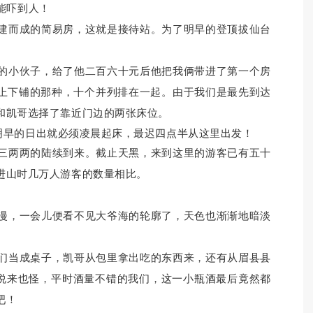
能吓到人！
而成的简易房，这就是接待站。
为了明早的登顶拔仙台
小伙子，给了他二百六十元后他把我俩带进了第一个房
上下铺的那种，十个并列排在一起。
由于我们是最先到达
和凯哥选择了靠近门边的两张床位。
早的日出就必须凌晨起床，最迟四点半从这里出发！
三两两的陆
续到来。
截止天黑，来到这里的游客已有五十
进山时几万人游客的数量相比。
，一会儿便看不见大爷海的轮廓了，天色也渐渐地暗淡
当成桌子，凯哥从包里拿出吃的东西来，还有从眉县县
说来也怪，平时酒量不错的我们，这一小瓶酒最后竟然都
吧！