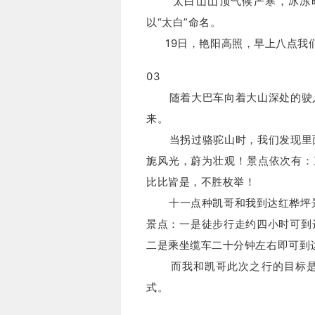
太白山山顶气候严寒，冰冻时
以“太白”命名。
19日，艳阳高照，早上八点我们
03
随着大巴车向着大山深处的驶入
来。
当拐过骆驼山时，我们发现里面
旎风光，蔚为壮观！
景点依次有：
比比皆是，不胜枚举！
十一点种凯哥和我到达红桦坪景点
景点：
一是徒步行走约四小时可到
二是乘坐缆车二十分钟左右即可到
而我和凯哥此次之行的目标是登
式。