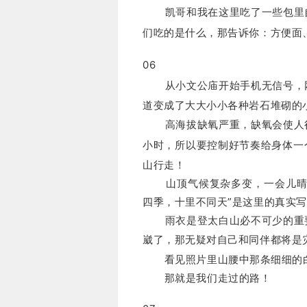
凯哥和我在这里吃了一些包里自
们吃的是什么，那告诉你：方便面
06
从小文公庙开始
手机无信号，
道变成了大大小小各种岩石堆砌的
高海拔缺氧严重，缺氧会使人行
小时，所以要控制好节奏给身体一
山行走！
山顶气候复杂多变，一会儿晴空
四季，十里不同天”是这里的真实
雨衣是登太白山必不可少的重要
崴了，那无疑对自己和同伴都将是
看见照片里山腰中那条细细的
那就是我们走过的路！