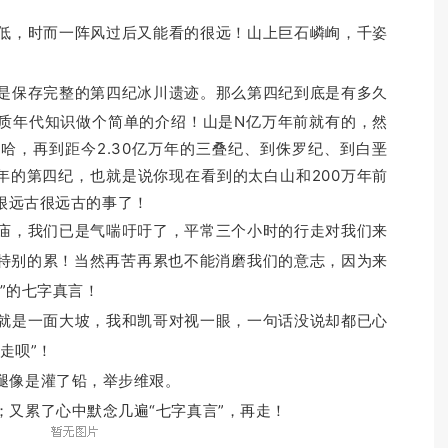
，时而一阵风过后又能看的很远！
山上巨石嶙峋，千姿
保存完整的第四纪冰川遗迹。
那么第四纪到底是有多久
质年代知识做个简单的介绍！山是N亿万年前就有的，然
哈，再到距今2.30亿万年的三叠纪、到侏罗纪、到白垩
年的第四纪，也就是说你现在看到的太白山和200万年前
很远古很远古的事了！
，我们已是气喘吁吁了，平常三个小时的行走对我们来
特别的累！
当然再苦再累也不能消磨我们的意志，因为来
”的七字真言！
是一面大坡，我和凯哥对视一眼，一句话没说却都已心
走呗”！
像是灌了铅，举步维艰。
；
又累了心中默念几遍“七字真言”，再走！