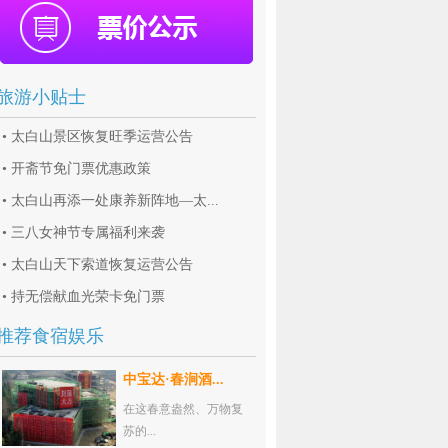
旅游小贴士
•
太白山景区恢复旺季运营公告
•
开斋节免门票优惠政策
•
太白山再添一处康养新阵地—太...
•
三八女神节专属福利来袭
•
太白山天下索道恢复运营公告
•
持无偿献血光荣卡免门票
推荐食宿娱乐
中宝达·春涧酒...
在这春意盎然、万物复
苏的...