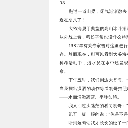
08
翻过一道山梁，雾气渐渐散去，
近在咫尺了！
大爷海属于典型的高山冰斗湖泊，
从外貌上看，稀松平常也没什么特
1982年有关专家曾对这里进行
存。
然而现在，则可以看到大爷海
科考活动中，潜水员在水中还发
察。
下午五时，我们到达大爷海。
当我摆出潇洒的动作等着凯哥拍照
——水面清澈碧蓝、平静如镜。
我又回过头迷茫的看向凯哥：
凯哥一板一眼的说：
“你是不
听到这句话我才长长的松了一