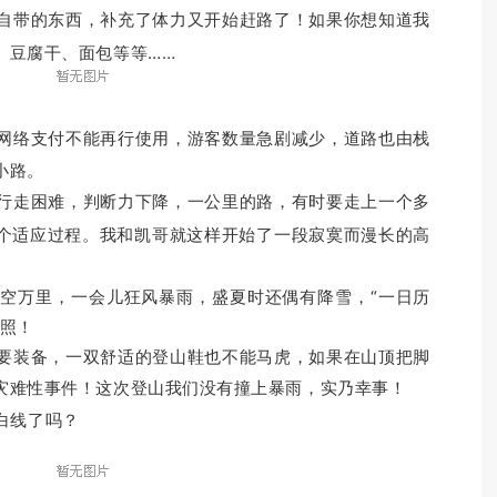
带的东西，补充了体力又开始赶路了！如果你想知道我
、豆腐干、面包等等……
网络支付不能再行使用，游客数量急剧减少，道路也由栈
小路。
走困难，判断力下降，一公里的路，有时要走上一个多
个适应过程。
我和凯哥就这样开始了一段寂寞而漫长的高
万里，一会儿狂风暴雨，盛夏时还偶有降雪，“一日历
写照！
装备，一双舒适的登山鞋也不能马虎，如果在山顶把脚
灾难性事件！
这
次登山我们没有撞上暴雨，实乃幸事！
白线了吗？