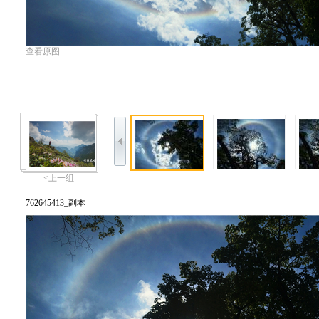
查看原图
<上一组
762645413_副本