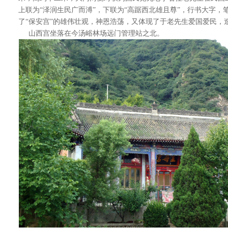
上联为“泽润生民广而溥”，下联为“高踞西北雄且尊”，行书大字，
了“保安宫”的雄伟壮观，神恩浩荡，又体现了于老先生爱国爱民，
山西宫坐落在今汤峪林场远门管理站之北。