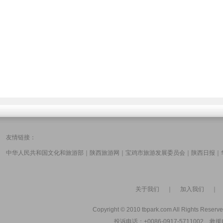
友情链接：
中华人民共和国文化和旅游部
｜
陕西旅游网
｜
宝鸡市旅游发展委员会
｜
陕西日报
｜
关于我们
｜
加入我们
Copyright © 2010 tbpark.com All Rights Reserve
投诉电话：+0086-0917-5711002 救援电