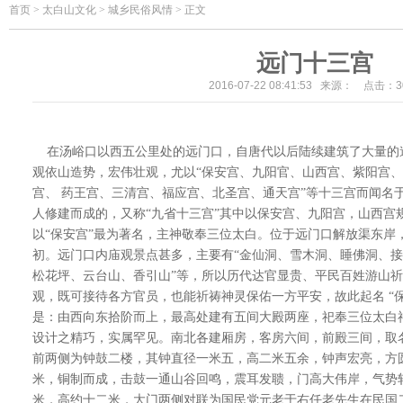
首页
>
太白山文化 > 城乡民俗风情 > 正文
远门十三宫
2016-07-22 08:41:53 来源： 点击：
3
在汤峪口以西五公里处的远门口，自唐代以后陆续建筑了大量的
观依山造势，宏伟壮观，尤以“保安宫、九阳官、山西宫、紫阳宫
宫、 药王宫、三清宫、福应宫、北圣宫、通天宫”等十三宫而闻名于
人修建而成的，又称“九省十三宫”其中以保安宫、九阳宫，山西宫
以“保安宫”最为著名，主神敬奉三位太白。位于远门口解放渠东岸
初。远门口内庙观景点甚多，主要有“金仙洞、雪木洞、睡佛洞、
松花坪、云台山、香引山”等，所以历代达官显贵、平民百姓游山
观，既可接待各方官员，也能祈祷神灵保佑一方平安，故此起名 “保
是：由西向东拾阶而上，最高处建有五间大殿两座，祀奉三位太白
设计之精巧，实属罕见。南北各建厢房，客房六间，前殿三间，取名
前两侧为钟鼓二楼，其钟直径一米五，高二米五余，钟声宏亮，方
米，铜制而成，击鼓一通山谷回鸣，震耳发聩，门高大伟岸，气势
米，高约十二米，大门两侧对联为国民党元老于右任老先生在民国