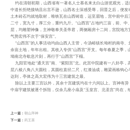
约在清朝初期，山西省有一著名人士慕名来太白山游览观光，适逢
中道长拒绝接纳且出言不逊，山西名士深感受辱，回晋之后，便发动
土木砖石均就地取材，唯铁瓦在山西铸造，运至眉地，宫中前中后
二寸，宽九寸，厚三分，重约九斤。“山西宫”占地约三亩，前、中
层，均雕塑神像，主神敬奉关圣帝君，两侧厢房十二间，宫院地方
气势宏伟不次于“保安宫”。
“山西宫”的人事活动均由山西人主管，今汤峪镇长坳村的南寺、北
余亩土地，年年出租。其收入专供“山西宫”开支。每年春夏之季，
坳南北寺歇息片刻，再行于“山西宫”下榻。
九阳官地处“通天宫”南、“紫阳宫”北。此宫中院建有一八卦亭，
层八棱八角八大圆柱，其圆柱直径二尺，红漆油成，雕梁画栋钩心
达到，亭体之高大宏伟为十三宫建筑之最。
除以上主要三宫以外，其余十宫建筑均在十六间以上。宫神有异，
中庙宇建筑被逐个拆毁，仅余几座小庙及“玉皇宫、北圣宫”尚在，
上一篇：
朝山拜神
下一篇：
药王茶