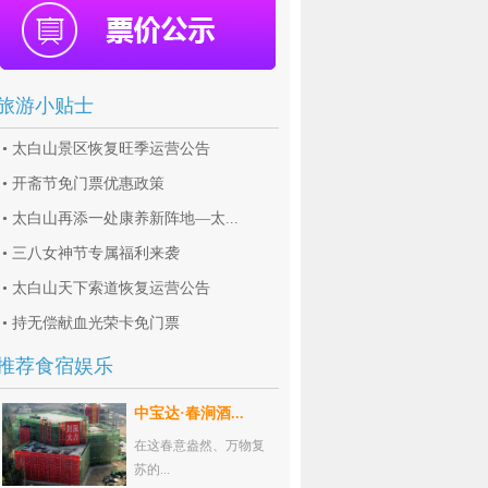
旅游小贴士
•
太白山景区恢复旺季运营公告
•
开斋节免门票优惠政策
•
太白山再添一处康养新阵地—太...
•
三八女神节专属福利来袭
•
太白山天下索道恢复运营公告
•
持无偿献血光荣卡免门票
推荐食宿娱乐
中宝达·春涧酒...
在这春意盎然、万物复
苏的...