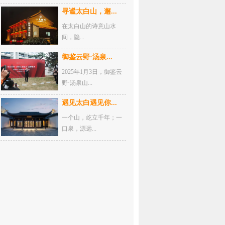
寻谧太白山，邂...
在太白山的诗意山水
间，隐...
御鉴云野·汤泉...
2025年1月3日，御鉴云
野·汤泉山...
遇见太白遇见你...
一个山，屹立千年；一
口泉，源远...