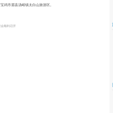
省宝鸡市眉县汤峪镇太白山旅游区。
进会顺利召开