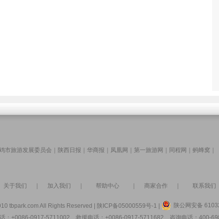
鸡市旅游发展委员会
｜
陕西日报
｜
华商报
｜
凤凰网
｜
第一旅游网
｜
同程网
｜
蚂蜂窝
｜
关于我们
｜
加入我们
｜
帮助中心
｜
商家合作
｜
联系我们
陕公网安备 61032
10 tbpark.com All Rights Reserved |
陕ICP备05000559号-1
|
：+0086-0917-5711002 救援电话：+0086-0917-5711682 咨询电话：400-698