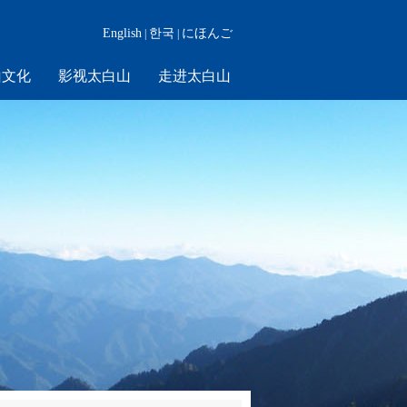
English
한국
にほんご
|
|
山文化
影视太白山
走进太白山